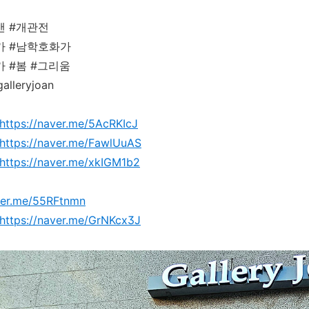
앤 #개관전
가 #남학호화가
 #봄 #그리움
lleryjoan
https://naver.me/5AcRKIcJ
https://naver.me/FawlUuAS
https://naver.me/xkIGM1b2
aver.me/55RFtnmn
https://naver.me/GrNKcx3J