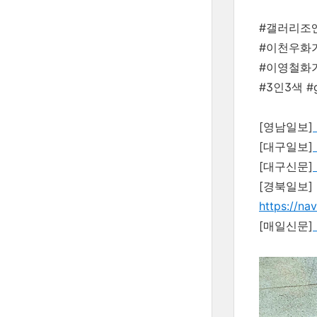
#갤러리조
#이천우화
#이영철화가
#3인3색 #ga
[영남일보]
[대구일보]
[대구신문]
[경북일보]
https://n
[매일신문]