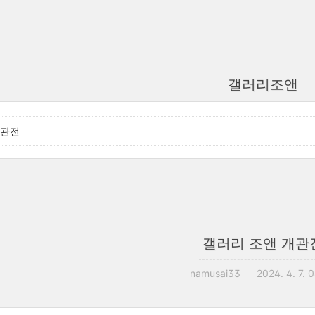
갤러리조앤
개관전
갤러리 조앤 개관
namusai33
2024. 4. 7. 