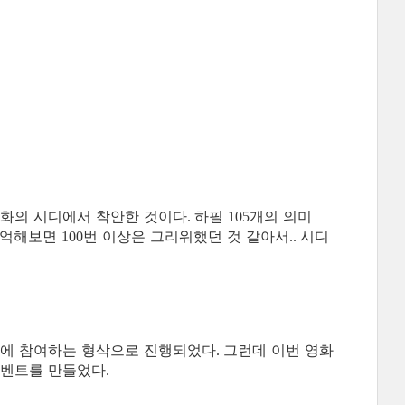
람화의 시디에서 착안한 것이다
하필
개의 의미
.
105
기억해보면
번 이상은 그리워했던 것 같아서
시디
100
..
론에 참여하는 형삭으로 진행되었다
그런데 이번 영화
.
이벤트를 만들었다
.