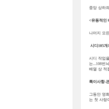
중앙 상하
유동적인 
<
나머지 모든
시디
개
105
시디 작업을
는
번뇌
...108
배열 상 적
특이사항
-
그동안 영화
는 첫 사랑