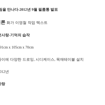
림을 만나다
년
월 필름통 발표
-2012
9
개론
화가 이영철 작업 텍스트
첫사랑
기억의 습작
-
191cm x 105cm x 70cm
종이에 다양한 드로잉
시디케이스
목재테이블 설치
,
,
년
2012
사랑