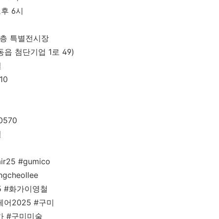
 오후 6시
 2층 특별전시장
읍 첨단기업 1로 49)
철
10
0570
철
air25 #gumico
ngcheollee
25 #화가이영철
어2025 #구미
가 #구미미술