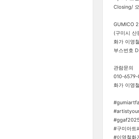
Closing/
GUMICO
(구미시 산동
화가 이영
부스번호 D
관람문의
010-6579-
화가 이영
#gumiartf
#artistyou
#ggaf20
#구미아트페
#이영철화