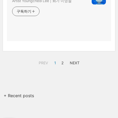
Artist Youngcheol Lee | 화가 이영철
구독하기
PREV
1
2
NEXT
+ Recent posts