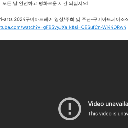
 모든 날 안전하고 평화로운 시간 되십시오!
ori-arts 2024구미아트페어 영상/주최 및 주관-구미아트페어
outube.com/watch?v=gFB5vyJXa_k&si=OESufCn-WI44ORw4