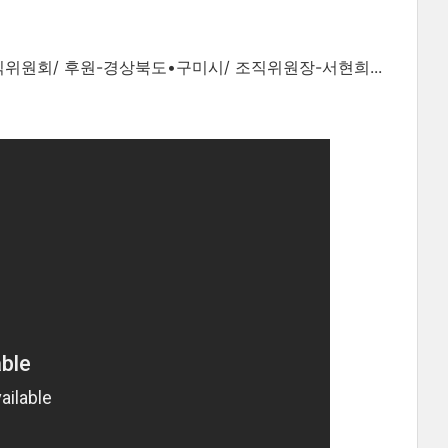
조직위원회/ 후원-경상북도•구미시/ 조직위원장-서현희...