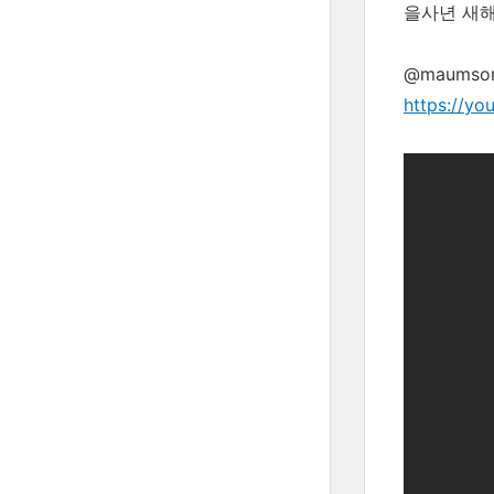
을사년 새해
@maums
https://y