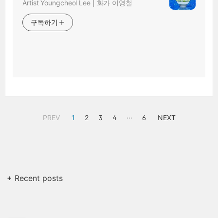
Artist Youngcheol Lee | 화가 이영철
구독하기
PREV
1
2
3
4
···
6
NEXT
+ Recent posts