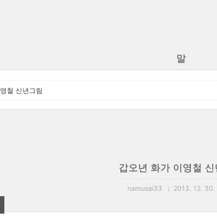
말
이영철 신년그림
갑오년 화가 이영철 
namusai33
2013. 12. 30.