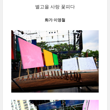
별고을 사랑 꽃피다
화가 이영철