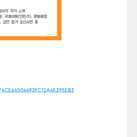
BF4CE64504693FC12A4E395EB3