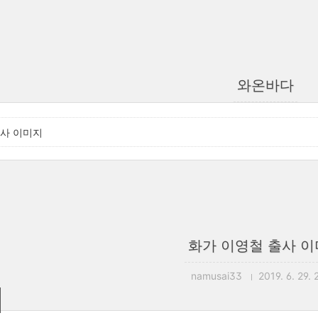
와온바다
출사 이미지
화가 이영철 출사 
namusai33
2019. 6. 29. 