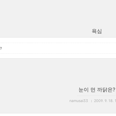
욕심
?
눈이 먼 까닭은?
namusai33
2009. 9. 18. 