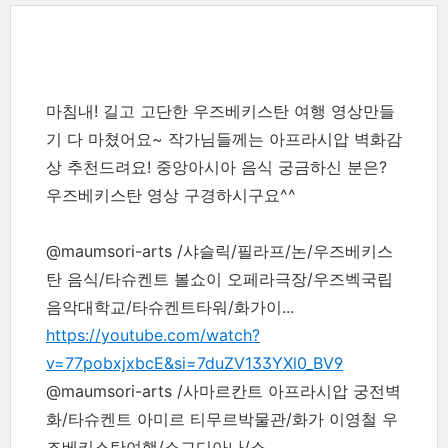
마침내! 길고 고단한 우즈베키스탄 여행 영상만들
기 다 마쳤어요~ 작가님들께는 아프라시압 벽화감
상 추천드려요! 중앙아시아 음식 궁금하신 분은?
우즈베키스탄 영상 구경하시구요^^
@maumsori-arts /샤슬릭/필라프/논/우즈베키스
탄 음식/타슈켄트 볼쇼이 오페라극장/우즈벡국립
음악대학교/타슈켄트타워/화가이...
https://youtube.com/watch?
v=77pobxjxbcE&si=7duZV133YXl0_BV9
@maumsori-arts /사마르칸트 아프라시압 궁전벽
화/타슈켄트 아미르 티무르박물관/화가 이영철 우
즈베키스탄여행/소그디아나/소...