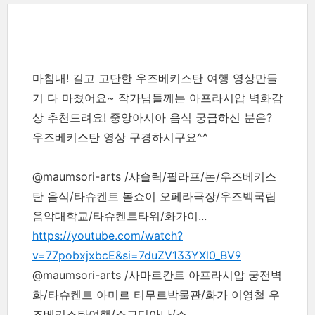
마침내! 길고 고단한 우즈베키스탄 여행 영상만들
기 다 마쳤어요~ 작가님들께는 아프라시압 벽화감
상 추천드려요! 중앙아시아 음식 궁금하신 분은?
우즈베키스탄 영상 구경하시구요^^
@maumsori-arts /샤슬릭/필라프/논/우즈베키스
탄 음식/타슈켄트 볼쇼이 오페라극장/우즈벡국립
음악대학교/타슈켄트타워/화가이...
https://youtube.com/watch?
v=77pobxjxbcE&si=7duZV133YXl0_BV9
@maumsori-arts /사마르칸트 아프라시압 궁전벽
화/타슈켄트 아미르 티무르박물관/화가 이영철 우
즈베키스탄여행/소그디아나/소...