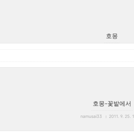
호몽
호몽-꽃밭에서
namusai33
2011. 9. 25. 