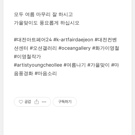
모두 여름 마무리 잘 하시고
가을맞이도 풍요롭게 하십시오
#대전아트페어24 #k-artfairdaejeon #대전컨벤
션센터 #오션갤러리 #oceangallery #화가이영철
#이영철작가
#artistyoungcheollee #여름나기 #가을맞이 #마
음풍경화 #마음소리
공감
구독하기