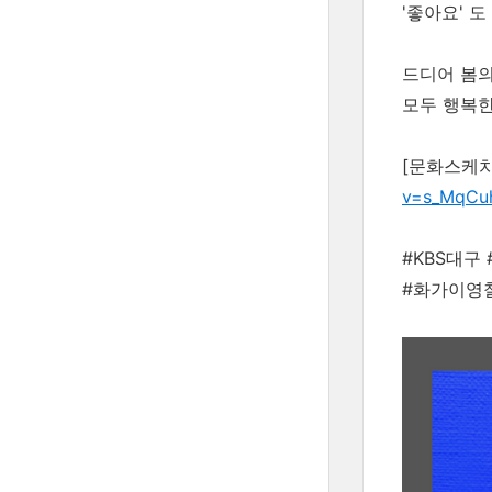
'좋아요' 도
드디어 봄
모두 행복한
[문화스케치]
v=s_MqCu
#KBS대구
#화가이영