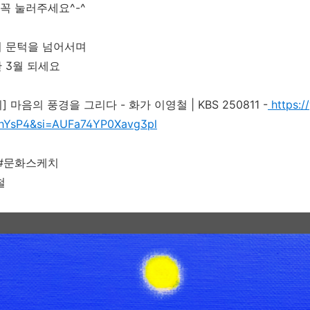
 꼭 눌러주세요^-^
의 문턱을 넘어서며
 3월 되세요
 마음의 풍경을 그리다 - 화가 이영철 | KBS 250811 -
https:/
hYsP4&si=AUFa74YP0Xavg3pl
 #문화스케치
철