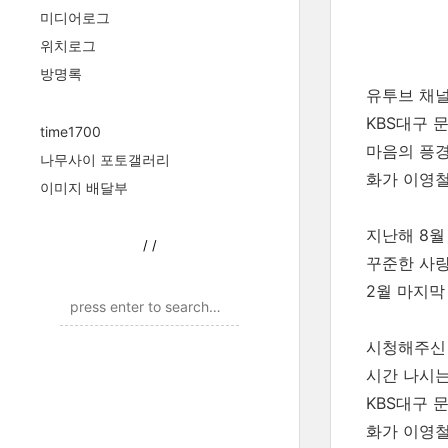
미디어로그
위치로그
방명록
유투브 채
KBS대구 문
time1700
마음의 픙
나무사이 포토갤러리
화가 이영철
이미지 배달부
지난해 8월 
/
/
꾸준한 사
2웥 마지막
시청해주신
시간 나시는
KBS대구 문
화가 이영