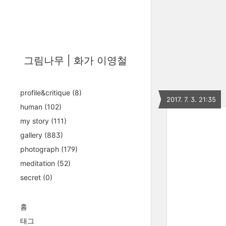
그림나무 | 화가 이영철
profile&critique
(8)
2017. 7. 3. 21:35
human
(102)
my story
(111)
gallery
(883)
photograph
(179)
meditation
(52)
secret
(0)
홈
태그