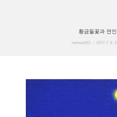
황금들꽃과 연인
namusai33
2017. 7. 3. 