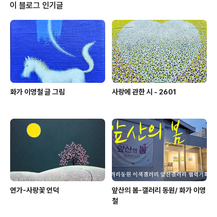
이 블로그 인기글
화가 이영철 글 그림
사랑에 관한 시 - 2601
연가-사랑꽃 언덕
앞산의 봄-갤러리 동원/ 화가 이영
철