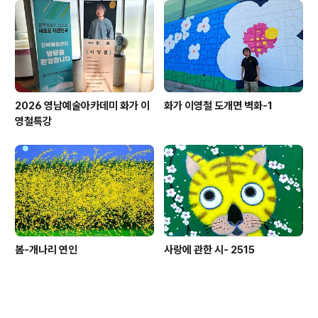
2026 영남예술아카데미 화가 이
화가 이영철 도개면 벽화-1
영철특강
봄-개나리 연인
사랑에 관한 시- 2515