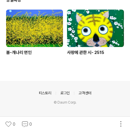
봄-개나리 연인
사랑에 관한 시- 2515
의안내
티스토리
로그인
고객센터
© Daum Corp.
0
0