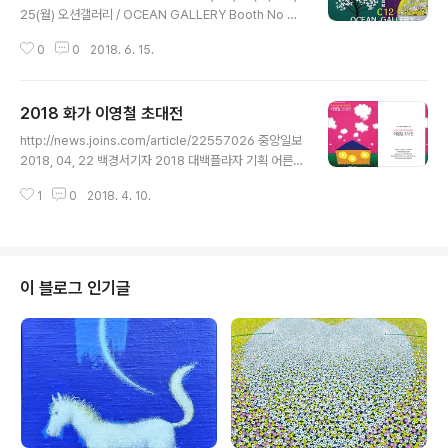
25(월) 오션갤러리 / OCEAN GALLERY Booth No C1
2 화가 이영철 초대합니다!
0
0
2018. 6. 15.
2018 화가 이영철 초대전
글 내용
http://news.joins.com/article/22557026 중앙일보
2018, 04, 22 백경서기자 2018 대백플라자 기획 어른아
이를 위한 행복동화 이영철 초대전 2018, 4, 17(화)~29
1
0
2018. 4. 10.
(일) 대백플라지갤러리 전관 Opening: 4, 17(화) p.m. 6:
30 작가와의 만남 EVENT 4, 21(토) P.M. 2:00~ 즉석
인물드로잉 (선착순 20명 한정) 초대합니다!
이 블로그 인기글