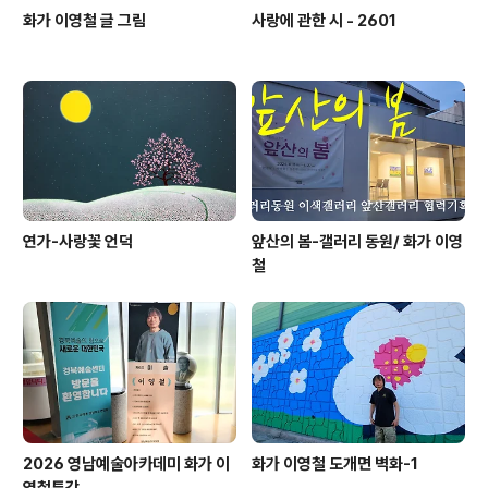
화가 이영철 글 그림
사랑에 관한 시 - 2601
연가-사랑꽃 언덕
앞산의 봄-갤러리 동원/ 화가 이영
철
2026 영남예술아카데미 화가 이
화가 이영철 도개면 벽화-1
영철특강