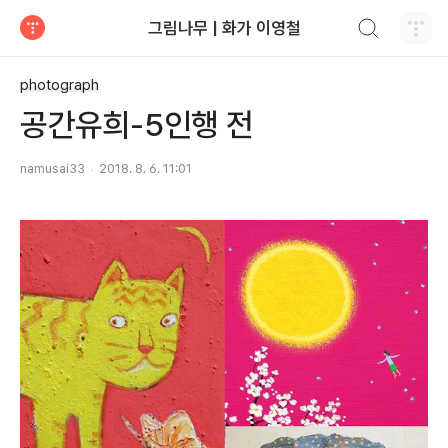
검색하기
그림나무 | 화가 이영철
티스토리
photograph
공간유희-5인행 전
namusai33
2018. 8. 6. 11:01