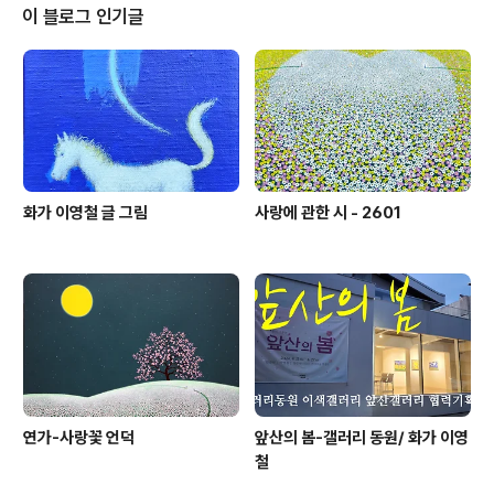
이 블로그 인기글
화가 이영철 글 그림
사랑에 관한 시 - 2601
연가-사랑꽃 언덕
앞산의 봄-갤러리 동원/ 화가 이영
철