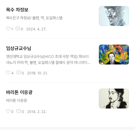
목수 차정보
글 내용
목수친구 차정보/ 볼펜, 먹, 오일파스텔
1
0
2024. 4. 27.
임상규교수님
글 내용
영산대학교 임상규교수님(HICO 초대 사장 역임) 파브리
아노지 위에 먹, 볼펜, 오일파스텔 클래식 음악 마니아이신
임교수님을 음악적 이미지와 함께 그렸습니다.
4
0
2018. 10. 21.
바리톤 이응광
글 내용
바리톤 이응광
0
0
2016. 2. 22.