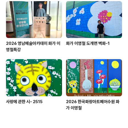
2026 영남예술아카데미 화가 이
화가 이영철 도개면 벽화-1
영철특강
사랑에 관한 시- 2515
2026 한국화랑아트페어수원 화
가 이영철