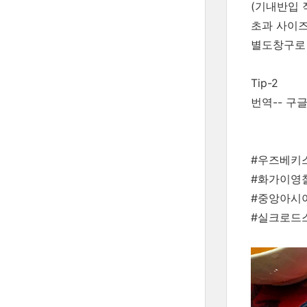
(기내반입 작
초과 사이즈
별도창구로 
Tip-2
번역-- 구
#우즈베키
#화가이영
#중앙아시
#실크로드