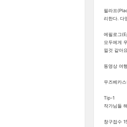
필라프(Pl
리한다. 다
에필로그(Epi
모두에게 우
낄것 같아요
동영상 여행
우즈베카스탄
Tip-1
작가님들 해
창구접수 1