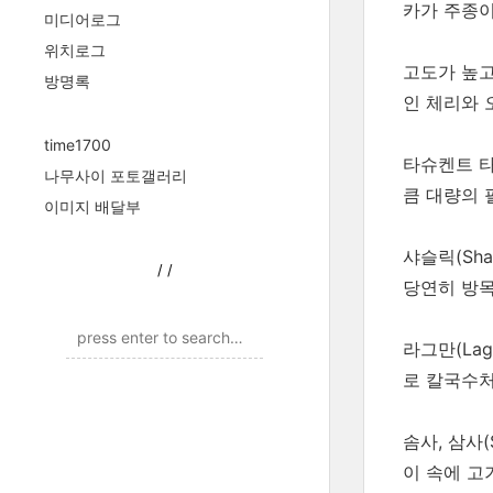
카가 주종이
미디어로그
위치로그
고도가 높고
방명록
인 체리와 
time1700
타슈켄트 타
나무사이 포토갤러리
큼 대량의 
이미지 배달부
샤슬릭(Sha
/
/
당연히 방목
라그만(La
로 칼국수처
솜사, 삼사
이 속에 고