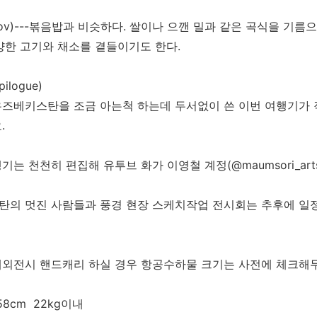
aov)---볶음밥과 비슷하다. 쌀이나 으깬 밀과 같은 곡식을 기름
양한 고기와 채소를 곁들이기도 한다.
logue)
즈베키스탄을 조금 아는척 하는데 두서없이 쓴 이번 여행기가 
.
기는 천천히 편집해 유투브 화가 이영철 계정(@maumsori_ar
의 멋진 사람들과 풍경 현장 스케치작업 전시회는 추후에 일
외전시 핸드캐리 하실 경우 항공수하물 크기는 사전에 체크해
58cm 22kg이내