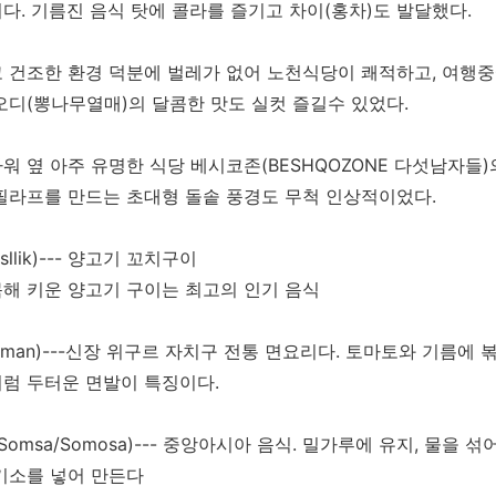
다. 기름진 음식 탓에 콜라를 즐기고 차이(홍차)도 발달했다.
 건조한 환경 덕분에 벌레가 없어 노천식당이 쾌적하고, 여행중
오디(뽕나무열매)의 달콤한 맛도 실컷 즐길수 있었다.
워 옆 아주 유명한 식당 베시코존(BESHQOZONE 다섯남자들)
필라프를 만드는 초대형 돌솥 풍경도 무척 인상적이었다.
sllik)--- 양고기 꼬치구이
해 키운 양고기 구이는 최고의 인기 음식
gman)---신장 위구르 자치구 전통 면요리다. 토마토와 기름에
럼 두터운 면발이 특징이다.
(Somsa/Somosa)--- 중앙아시아 음식. 밀가루에 유지, 물
기소를 넣어 만든다