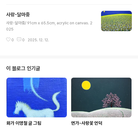
사랑-달마중
글 내용
사랑-달마중/ 91cm x 65.5cm, acrylic on canvas. 2
025
0
0
2025. 12. 12.
이 블로그 인기글
화가 이영철 글 그림
연가-사랑꽃 언덕