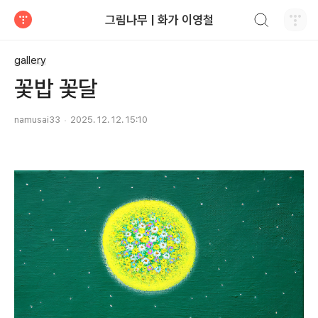
검색하기
그림나무 | 화가 이영철
티스토리
gallery
꽃밥 꽃달
namusai33
2025. 12. 12. 15:10