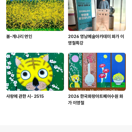
봄-개나리 연인
2026 영남예술아카데미 화가 이
영철특강
사랑에 관한 시- 2515
2026 한국화랑아트페어수원 화
가 이영철