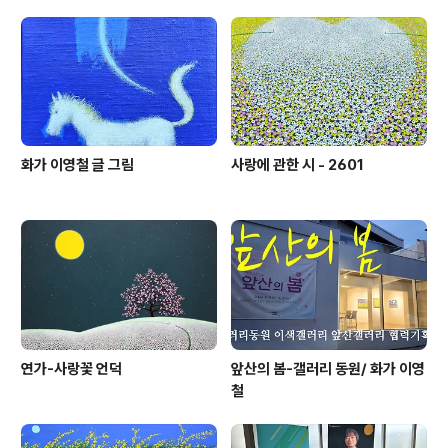
m/sagaknews/224243233455사진바다https://m.
blog.naver.com/foto3570/224243192402매일신
문https://m.imaeil.com/page/view/20..
화가 이영철 글 그림
사랑에 관한 시 - 2601
연가-사랑꽃 언덕
앞산의 봄-갤러리 동원/ 화가 이영
철