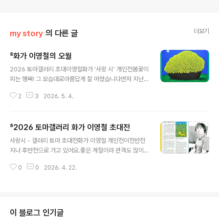
더보기
my story
의 다른 글
⁸화가 이영철의 오월
글 내용
2026 토마갤러리 초대이영철화가 '사랑 시' 개인전봄꽃이
피는 행복! 그 모습대로아름답게 잘 마쳤습니다먼저 지난
한달 사이 제 전시회 알림이 잦아서 피곤하셨을 벗님들께
2
3
2026. 5. 4.
는 죄송한 마음담아 전시 종료 소식 전해드립니다봄이라서
그런지김광석 거리 옆이라 그런지제 그림를 사랑해 주시는
분들이서울, 의왕, 인제, 양평, 안동대전, 영천, 경산, 구미,
⁸2026 토마갤러리 화가 이영철 초대전
경주그리고 대구 각 지역에서남녀노소 한국인, 외국인전시
글 내용
기간 참 많은 분들이다녀가셨습니다작품을 소장해주신 분
사랑시 - 갤러리 토마 초대전화가 이영철 개인전이전반전
들화분과 선물을 내어주신 분들작품을 보며 행복해하신 분
지나 후반전으로 가고 있어요.좋은 계절이라 관객도 많이
들전시 기사 써주신 기자님들전시 관람 후기 올려주신 블
오셔서연장전도 기대됩니다^-^전시 소개 멋지게 해주신
로거님들바쁜 일정에도 찾아주신 분들과이렇게 소중한 전
0
0
2026. 4. 22.
매일신문 전창훈기자님과블로거님들께 감사드립니다!이번
시를 열어주신유지숙관장님, 박 토마스 대표님마음깊이 감
주도 토(25일), 일(26일)전시장에 머물 예정이니그림과
사드립니다공식 약속된 전시는 마쳤지만전화로 예약..
음악과 낭만이 어우러진'김광석다시그리기길' 골목 안토마
갤러리에서 만나요!4월 10일(금)~5월 3일(일)갤러리 토
마, 예술상회 토마 동시 진행2026 화가 이영철토마갤러리
이 블로그 인기글
초대전 소개사각아트 매거진https://m.blog.naver.co