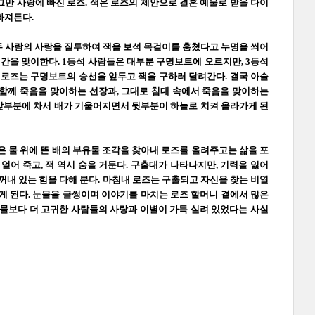
만 사랑에 빠진 로즈. 잭은 로즈의 제안으로 결혼 예물로 받을 다이
빠져든다.
이 두 사람의 사랑을 질투하여 잭을 보석 목걸이를 훔쳤다고 누명을 씌어
시간을 맞이한다. 1등석 사람들은 대부분 구명보트에 오르지만, 3등석
 로즈는 구명보트의 승선을 앞두고 잭을 구하러 달려간다. 결국 아슬
 함께 죽음을 맞이하는 선장과, 그대로 침대 속에서 죽음을 맞이하는
배 앞부분에 차서 배가 기울어지면서 뒷부분이 하늘로 치켜 올라가게 된
 물 위에 뜬 배의 부유물 조각을 찾아내 로즈를 올려주고는 삶을 포
얼어 죽고, 잭 역시 숨을 거둔다. 구출대가 나타나지만, 기력을 잃어
꺼내 있는 힘을 다해 분다. 마침내 로즈는 구출되고 자신을 찾는 비열
게 된다. 눈물을 글썽이며 이야기를 마치는 로즈 할머니 곁에서 많은
보물보다 더 고귀한 사람들의 사랑과 이별이 가득 실려 있었다는 사실