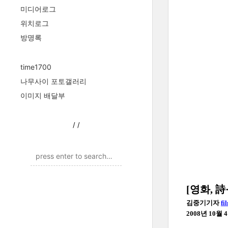
미디어로그
위치로그
방명록
time1700
나무사이 포토갤러리
이미지 배달부
/
/
[영화, 詩
김중기기자
fi
2008년 10월