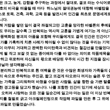
은 크고, 높게, 강함을 추구하는 과정에서 절대로, 결코 라는 수식어
호의 비극을 떠올릴 때 마다 하느님의 절대권능에 대항해 바벨탑을 
스스로 토목, 건축, 과학, 교육 등을 발전시켜 인간을 최초로 문명세
니다.
해 거탑을 쌓던 일이 결국 좌절되고만 교훈을 망각한 바벨론의 후예
도 우리는 갈수록 그 반복되는 역사적 교훈을 가볍게 여기는 게 아닌
삼풍백화점 붕괴의 아픔을 포함해 우리들에게도 결국 인간은 인간이기
대가를 가혹하게 치른 사례가 헤아릴 수 없이 많다는 것을 우리는 기억
이 아무리 거대하고 완벽한 타이탄족과 비견되는 철갑선을 만들었다 
게 될 작고 보잘 것 없는 종이배와 다를 바 없다는 의미로 작품제목
랑하고 위로하며 자신들의 몫으로 배당된 우주의 시간 한 지점을 잠시
 아닐까 생각해봅니다.
 분리하고 반복적으로 흰 여백을 준 것은 수많은 희생자와 가족들의
리 속으로 추락하는 주인공, 짧고 뜨겁게 타오르다 꺼지는 슬픈 두 연
는 가족을 그리워하며 바쳤을 수많은 사람들, 삶을 향한 숨 가쁜 탈출
한 경고등을 담고자 했습니다. 나를 포함한 인간이 있기에 세상도 있
 오히려 사랑하는 모든 것을 일순간에 잃고야 마는 일은 더 이상 반
지를 철필로 긁고 아크릴페인팅으로 작업해 파일을 만든 후 그 위에
 파일로 만들었습니다.