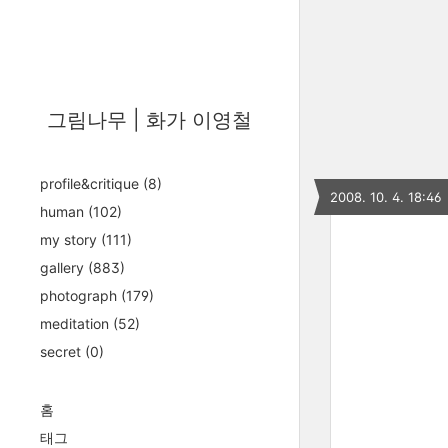
그림나무 | 화가 이영철
profile&critique
(8)
2008. 10. 4. 18:46
human
(102)
my story
(111)
gallery
(883)
photograph
(179)
meditation
(52)
secret
(0)
홈
태그