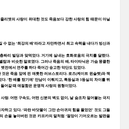
와 줄리엣의 사랑이 위대한 것도 죽음보다 강한 사랑의 힘 때문이 아닐
킬 수 없는 ‘최강의 배’라라고 자만하면서 최고 속력을 내다가 빙산과
 4층짜리 빌딩과 맞먹었다. 거기에 실내는 호화로움의 극치를 달렸다.
바벨탑과 비슷한 말로였다. 그러나 죽음의 배, 타이타닉은 가슴 뭉클한
 뱃전에서 연주를 하다 죽어간 숭고한 악단도 있었다.
한 것은 죽음 앞에 핀 애틋한 러브스토리다. 로즈(케이트 윈슬렛)와 잭
. ‘한 배를 탔기에’ 만남이 이뤄지고, 특등실과 3등실의 차이를 뛰
려 들어갈 때 애절함은 운명적 사랑의 원형이었다.
사랑. 어떤 구속도, 어떤 신분의 벽도 없이, 날 숨조차 얼어붙는 극지
하고 있다. ‘파란 바닷물이 그만 손아귀의 힘을 풀었던’ 것도 그들
그녀의 손을 놓아버린 것은 카프카의 말처럼 ‘절망이 기어오르는 발판을