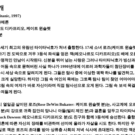
개
nic, 1997)
카메론
도 디카프리오, 케이트 윈슬렛
분
. 금세기 최고의 유람선 타이타닉호가 처녀 출항한다. 17세 소녀 로즈(케이트 윈슬
하기 전 도박으로 겨우 3등석 좌석을 얻은 잭(레오나르도 디카프리오)도 배에 오
명적인 만남이 시작된다. 신분을 뛰어 넘는 사랑은 그러나 타이타닉호가 빙산과 충돌
 어둠 속으로 묻혀버린 사실 하나가 1990년대에 이르러 과학자들이 첨단장비를 
시 세상 속으로 알려지게 된다. 그들은 탐사 중에 이상한 궤짝 하나를 발견하고,
크게 실망한다. 하지만 그림 속 여인의 목에는 그토록 탐사 팀이 찾던 어마어마
그림 속의 여자가 바로 자신이라며 직접 탐사선으로 오게 된다. 그림 속 보석 목
빠져들게 된다.
시 열일곱 살이던 로즈(Rose DeWitt Bukater: 케이트 윈슬렛 분)는, 사교계에 오
분)의 강요로 귀족 집안의 망나니 아들(빌리 제인 분)과 결혼을 앞두고 타이타닉
Jack Dawson: 레오나르도 디카프리오 분)도 친구와 함께 3등석에 승선한다.
결혼에 따른 자신의 장래를 비관하며 선미에 올라가 자살을 시도 한다. 하지만 우
 일로 잭은 로즈의 초대를 받아 상류층 사회의 저녁 식사에 초대된다. 하지만 잭