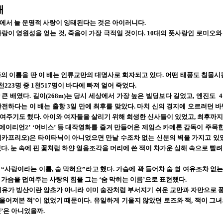
내
에서 늘 운명적 사랑이 잉태된다는 것은 아이러니다.
랑이 영원성을 얻는 것, 죽음이 가장 극적일 것이다. 10대의 풋사랑인 로미오
의 이름을 딴 이 배는 인류교만의 대명사로 회자되고 있다. 어떤 태풍도 침몰시
천223명 중 1천517명이 바다에 빠져 얼어 죽었다.
큰 배였다. 길이(268m)는 당시 세상에서 가장 높은 빌딩보다 길었고, 엔진도
전하다는 이 배는 출항 3일 만에 최후를 맞았다. 마치 신의 경지에 오르려던 
여주기도 했다. 아이와 여자들을 살리기 위해 희생한 신사들이 있었고, 최후까지
‘에이리언2’ ‘어비스’ 등 대작영화를 즐겨 만들어온 제임스 카메론 감독이 주목
카프리오)은 타이타닉이 아니었으면 만날 수조차 없는 신분의 벽을 가지고 있었다
다. 눈 속에 핀 꽃처럼 하얀 얼음조각을 머리에 쓴 잭이 차가운 심해 속으로 빨
“사랑이라는 이름, 숨 막혀요”라고 했다. 가슴에 꽉 들어차 숨 쉴 여유조차 없는 
가슴을 덥여주는 사랑의 힘을 그는 ‘숨 막히는 이름’으로 표현했다.
이유가 빙산이란 암초가 아니라 이미 술잔처럼 부서지기 쉬운 교만과 자만으로 풍자
기울어져본 적’이 없었기 때문이다. 유일하게 기울지 않았던 로즈와 잭, 잭이 
’은 아니었을까.