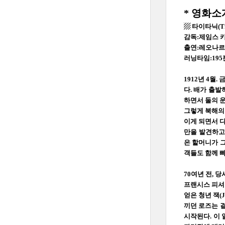
* 영화소
▨ 타이타닉(Tita
감독:제임스 
출연:레오나르
러닝타임:195
1912년 4월
다. 배가 출발
하면서 둘의 운
그렇게 북해의
이게 되면서 다
만을 발견하고 
은 할머니가 
객들도 함께 
70여년 전, 당
프랜시스 피셔 
얻은 청년 잭(
끼던 로즈는 
시작된다. 이