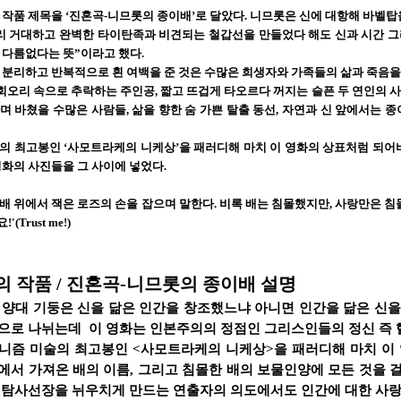
 작품 제목을 ‘진혼곡-니므롯의 종이배’로 달았다. 니므롯은 신에 대항해 바벨탑
리 거대하고 완벽한 타이탄족과 비견되는 철갑선을 만들었다 해도 신과 시간 그
 다름없다는 뜻”이라고 했다.
 분리하고 반복적으로 흰 여백을 준 것은 수많은 희생자와 가족들의 삶과 죽음을
회오리 속으로 추락하는 주인공, 짧고 뜨겁게 타오르다 꺼지는 슬픈 두 연인의 
 바쳤을 수많은 사람들, 삶을 향한 숨 가쁜 탈출 동선, 자연과 신 앞에서는 
의 최고봉인 ‘사모트라케의 니케상’을 패러디해 마치 이 영화의 상표처럼 되어버
영화의 사진들을 그 사이에 넣었다.
 위에서 잭은 로즈의 손을 잡으며 말한다. 비록 배는 침몰했지만, 사랑만은 침몰
'(Trust me!)
의 작품 / 진혼곡-니므롯의 종이배 설명
 양대 기둥은 신을 닮은 인간을 창조했느냐 아니면 인간을 닮은 
으로 나뉘는데 이 영화는 인본주의의 정점인 그리스인들의 정신 즉 
니즘 미술의 최고봉인 <사모트라케의 니케상>을 패러디해 마치 이
에서 가져온 배의 이름, 그리고 침몰한 배의 보물인양에 모든 것을 
 탐사선장을 뉘우치게 만드는 연출자의 의도에서도 인간에 대한 사랑을