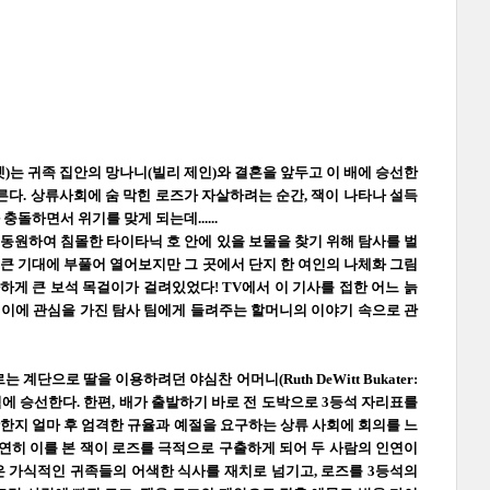
렛)는 귀족 집안의 망나니(빌리 제인)와 결혼을 앞두고 이 배에 승선한
른다. 상류사회에 숨 막힌 로즈가 자살하려는 순간, 잭이 나타나 설득
하면서 위기를 맞게 되는데......
동원하여 침몰한 타이타닉 호 안에 있을 보물을 찾기 위해 탐사를 벌
 큰 기대에 부풀어 열어보지만 그 곳에서 단지 한 여인의 나체화 그림
하게 큰 보석 목걸이가 걸려있었다! TV에서 이 기사를 접한 어느 늙
걸이에 관심을 가진 탐사 팀에게 들려주는 할머니의 이야기 속으로 관
르는 계단으로 딸을 이용하려던 야심찬 어머니(Ruth DeWitt Bukater:
에 승선한다. 한편, 배가 출발하기 바로 전 도박으로 3등석 자리표를
 출항한지 얼마 후 엄격한 규율과 예절을 요구하는 상류 사회에 회의를 느
연히 이를 본 잭이 로즈를 극적으로 구출하게 되어 두 사람의 인연이
은 가식적인 귀족들의 어색한 식사를 재치로 넘기고, 로즈를 3등석의