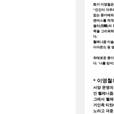
화가 이영철은
“인간이 아무
없는 종이배와
캔버스를 작게
별리(別離)의 
족을 그리워하며
다.
헬레니즘 미술
이아몬드 등 
위태로운 종이배
다. '나를 믿어요!
* 이영철
서양 문명의
인 헬레니즘
그래서 헬레
거인족 티탄
노라고 극중