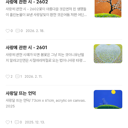
사랑에 관한 시 - 2602
d in bloom.An endless sea of blossomsunfolde
글 내용
d before me—and once more, I walked it alone.
사랑에 관한 시 - 2602꽃이 아름다운 것은먼저 핀 생명들
Then, lifting my head,I saw you a little ..
이 흘린눈물이 보낸 사랑달빛이 환한 것은어둠 저편 어딘
가에서태양이 보낸 사랑인연이 고운 것은남 몰래 마음 아
팠던이별이 보낸 사랑A Poem About Love – 2602Fl
작성시간
0
0
2026. 2. 18.
owers are beautifulbecause the tears shedby li
ves that bloomed beforehave sent their love.M
oonlight is radiantbecause from somewherebe
사랑에 관한 시 - 2601
yond the dark,the sun has sent its love.A destin
글 내용
ed bond is gracefulbecause the partingsthat on
사랑에 관한 시때가 되면 봄꽃은 그냥 피는 것이니유난떨
ce ached in secrethave sent their love.1..
지 말라고인연은 시절따라저절로 오는 법이니사랑 타령 말
라고함부로 말 하지마들여다보면 그 기다림은한 생명이 세
상에 온모든 이유일지도 모르니까A Poem About Love
작성시간
2
1
2026. 2. 11.
When the time comes, spring flowerssimply blo
om—so don’t make a fuss.Fate, too, arrives with
the season,of its own accord—so don’t sing on
사랑달 뜨는 언덕
about love.Don’t speak of it lightly.If you look cl
글 내용
osely, that waitingmay be the very reasona life
사랑달 뜨는 언덕/ 73cm x 61cm, acrylic on canvas.
comes into the world at all.사랑에 관한 ..
2025
작성시간
1
0
2025. 12. 13.