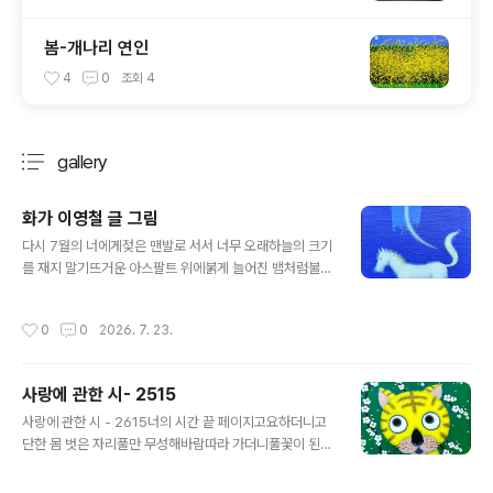
봄-개나리 연인
4
0
조회
4
gallery
분류 전체보기
주요 글 목록
화가 이영철 글 그림
글 내용
다시 7월의 너에게젖은 맨발로 서서 너무 오래하늘의 크기
를 재지 말기뜨거운 아스팔트 위에붉게 늘어진 뱀처럼불안
과 연민이 겹쳐 오고아무 것도 답이 아니면서도모든게 답
일수 있다 할 때는부디 사랑을 말 하지 말기생각이 생각을
작성시간
0
0
2026. 7. 23.
바느질하다가그 생각의 끝이 벽에 닿으면굳이 단어를 문장
으로 꿰매지 말기다 태운 후에도 전혀 타지 않은영혼의 그
림자가 낯설더라도먼지 낀 캔버스는 깨우지 말기말 없이
사랑에 관한 시- 2515
발은 백리를 걸을 때발 없이도 말은 천리를 간다하니생이
글 내용
가볍거나 무겁더라도내 길은 내가 걷다 사라져 가기꿈에
사랑에 관한 시 - 2615너의 시간 끝 페이지고요하더니고
온 백마16.5cm x 23.5cmAcrylic on Canvas#화가이
단한 몸 벗은 자리풀만 무성해바람따라 가더니풀꽃이 된
영철작업일기#artistyoungcheollee #화가이영철그림
몽이올 때는 영원히갈 것 같지 않더니가고나니 한 번도온
#화가이영철그림글#푸른여름날의꿈
적 없는 것 같아그리움 한 그릇 조차욕심인가 싶도록아무