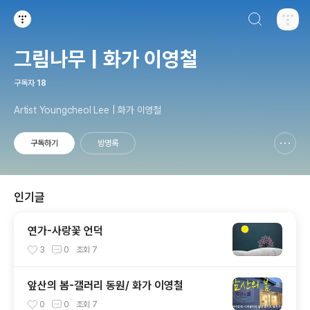
검색하기
티스토리
그림나무 | 화가 이영철
구독자
18
Artist Youngcheol Lee | 화가 이영철
구독하기
방명록
신고하기 레이어
열기
인기글
연가-사랑꽃 언덕
3
0
조회
7
앞산의 봄-갤러리 동원/ 화가 이영철
0
0
조회
7