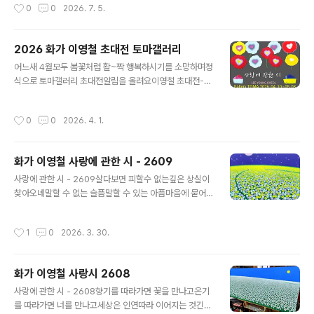
작성시간
0
0
2026. 7. 5.
도 말 거는 이 없는 칠월의 젖은 하늘사랑시-263714cm
x 21.5cmAcrylic on Canvas#상실 #몽이 #그리움#생
명 #사랑
2026 화가 이영철 초대전 토마갤러리
글 내용
어느새 4월모두 봄꽃처럼 활~짝 행복하시기를 소망하며정
식으로 토마갤러리 초대전알림을 올려요이영철 초대전-
사랑 시Gallery TOMA/ Painting예술상회 TOMA/ Pri
nting2026, 04, 10(금)~05, 03(일)공식 오프닝 행사4
작성시간
0
0
2026. 4. 1.
월 10일(금) 저녁 6시 30분~갤러리 토마 2F, 1전시실전
시 관련 문의053) 555-0770대구시 중구 달구벌대로 4
46길 18-13토마 갤러리Love Poems이영철 개인전 초
화가 이영철 사랑에 관한 시 - 2609
대합니다김광석거리 토마갤러리에서 오프닝 때 행복하게
글 내용
만나요한국일보 네이버 뉴스 https://naver.me/5HyN
사랑에 관한 시 - 2609살다보면 피할수 없는깊은 상실이
W7g2#화가이영철개인전#사랑에관한시#김광석거리#
찾아오네말할 수 없는 슬픔말할 수 있는 아픔마음에 묻어
토마갤러리#예술상회토마
야 하는 배신끝내 부치지 못한 편지영혼을 흔드는 이별상
실를 기억하는 내 방식은여전히 사랑을 그리는 것A Poe
작성시간
1
0
2026. 3. 30.
m About Love – 2609In the course of living,ther
e comes a lossone cannot evadeA sorrow bey
ond words,a pain that can be spoken,a betrayal
화가 이영철 사랑시 2608
buried in the heart,a letter never sent,a farewell
글 내용
that shakes the soulMy way of remembering los
사랑에 관한 시 - 2608향기를 따라가면 꽃을 만나고온기
sis stillto paint love사랑시 - 262226cm x 24c..
를 따라가면 너를 만나고세상은 인연따라 이어지는 것긴