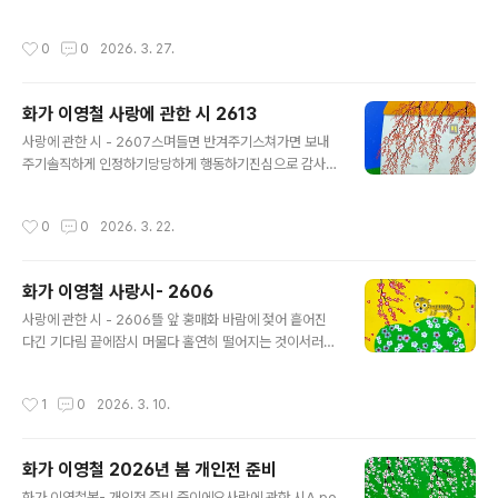
어둠 지나가야 아침이 오고맑은 날 지나가면 또 흐려지고
세상은 둥글게 돌고 도는 것미움 슬픔 기쁨 둘이 아니고눈
작성시간
0
0
2026. 3. 27.
물 웃음 용서 친구가 되어인생도 사랑따라 흘러가는 것사
랑에 관한 시 - 2614162cm x 70cmAcrylic on Canv
as#화가이영철 #4월개인전 #토마갤러리 #사랑시 #arti
화가 이영철 사랑에 관한 시 2613
styoungcheollee
글 내용
사랑에 관한 시 - 2607스며들면 반겨주기스쳐가면 보내
주기솔직하게 인정하기당당하게 행동하기진심으로 감사하
기욕심없이 내려놓기차별없이 친구하기바람따라 살아내며
소풍처럼 사랑하기A Poem About Love – 2607Welc
작성시간
0
0
2026. 3. 22.
ome what seeps into your heartLet pass what m
erely brushes byAcknowledge with honest grac
eAct with quiet dignityGive thanks with all your s
화가 이영철 사랑시- 2606
oulRelease without a trace of greedBefriend wit
글 내용
hout a line betweenLiving as the wind would lea
사랑에 관한 시 - 2606뜰 앞 홍매화 바람에 젖어 흩어진
dLove as though life were a picnic사랑에 관한 ..
다긴 기다림 끝에잠시 머물다 홀연히 떨어지는 것이서러운
게다인연은 그렇게오는 듯 가고사랑도 그렇게피는 듯 진다
A Poem About Love – 2606Before the yard, the
작성시간
1
0
2026. 3. 10.
red plum blossomsdrenched in the windscatter
awayAfter a long waiting,they linger for a mome
nt,then suddenly fall—and that is the sorrowSo i
화가 이영철 2026년 봄 개인전 준비
t is with fate:it comes as if to stay,yet slips away
글 내용
So it is with love:it seems to bloom,only to fade
화가 이영철봄- 개인전 준비 중이에요사랑에 관한 시A po