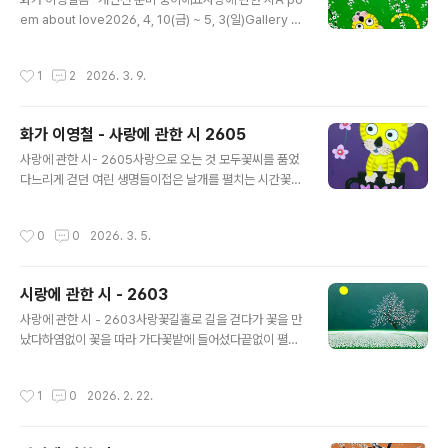
사랑시 - 261326.5cm x ..
em about love2026, 4, 10(금) ~ 5, 3(일)Gallery T
OMA053) 555 - 0770준비 잘 해서 초대할께요#갤러
리토마 #초대전 #봄#화가이영철 #개인전 #시 #artistyo
작성시간
1
2
2026. 3. 9.
ungcheollee #사랑시 #그림시 #힐링그림
화가 이영철 - 사랑에 관한 시 2605
글 내용
사랑에 관한 시- 2605사랑으로 오는 것 모두꽃씨를 품었
다느리게 걷던 여린 생명들이접은 날개를 펼치는 시간꽃씨
로 오는 것 모여봄을 낳는다A Poem About Love – 26
05All that comes in lovecarries a seed of bloom
작성시간
0
0
2026. 3. 5.
withinTender lives that once walked slowlyreac
h the hourwhen folded wings unfoldWhat come
s as seeds of flowersgathers—and gives birth t
시랑에 관한 시 - 2603
o spring사랑시/ Love Poem2605~2608 연작32c
글 내용
m 41cmAcrylic on Canvas2026#봄 #사랑 #생명 #
사랑에 관한 시 - 2603사랑꽃길홀로 길을 걷다가 꽃을 만
꽃 #기다림#화가이영철 #그림 #시 #동심#artistyoung
났다하염없이 꽃을 따라 가다꽃밭에 들어섰다끝없이 펼쳐
cheol..
진 꽃의 바다그 속을 다시 홀로 걸었다문득 고개를 드니저
만치 앞에서그대가 환하게 웃고 있다사랑이 온다Love Po
작성시간
1
0
2026. 2. 22.
em – 2603A Blossoming Path of LoveWalking al
one along the road,I came upon a flower.Followi
ng it without a thought,I found myself within a fiel