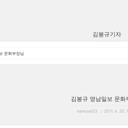
김봉규기자
보 문화부장님
김봉규 영남일보 문화
namusai33
2011. 6. 20. 