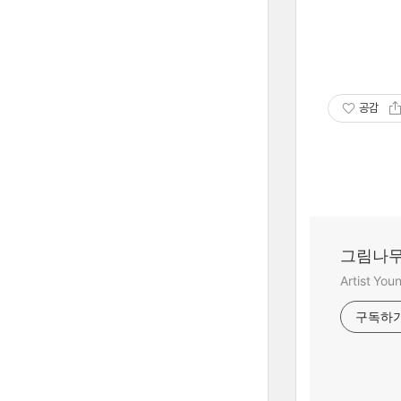
공감
그림나무
Artist Yo
구독하