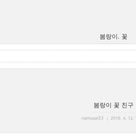
봄랑이. 꽃
봄랑이 꽃 친구
namusai33
2018. 4. 12. 