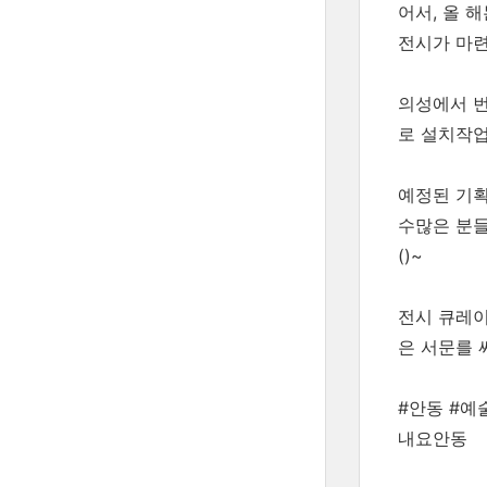
어서, 올 
전시가 마
의성에서 번
로 설치작업
예정된 기획
수많은 분들
()~
전시 큐레
은 서문를
#안동 #예
내요안동