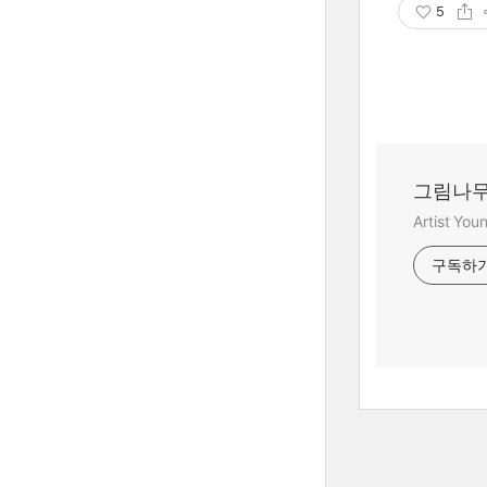
5
그림나무
Artist Yo
구독하