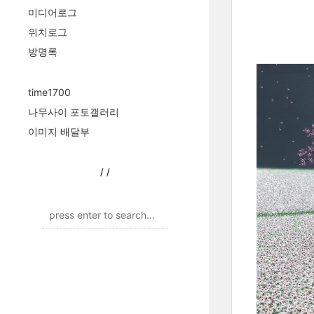
미디어로그
위치로그
방명록
time1700
나무사이 포토갤러리
이미지 배달부
/
/