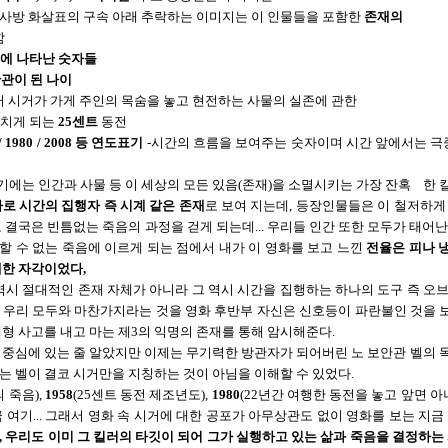
의 사방 화살표의 구속 아래 추락하는 이미지는 이 인물들을 포함한
존재의
함
업에 나타난 숫자들
관이 된 나이
러 시거가 가게 주인의 목숨을 놓고 현전하는 사물의 실존에 관한
치게 되는
25센트
동전
8 / 1980 / 2008 등 연도표기
-시간의 흐름을 보여주는 숫자이며 시간 앞에서는 극중
보기에는 인간과 사물 등 이 세상의 모든 있음(존재)을 소멸시키는 가장 잔혹 한
로 시간의 집행자 즉 시계 같은 존재
로 보여 지는데, 등장인물들은 이 철저하게
 결국은 빈틈없는 죽음의 과정을 걷게 되는데... 우리들 인간 또한 모두가 태어
할 수 없는 죽음에 이르게 되는 점에서 내가 이 영화를 보고 느낀
전율은 피나 
대한 자각이었다,
 역시 절대적인 존재 자체가 아니라 그 역시 시간을 집행하는 하나의 도구 즉 오
 우리 모두와 마찬가지라는 것을 영화 후반부 자신은 신호등이 파란불인 것을 
형 사고를 내고 마는 제3의 익명의 존재를 통해 암시해준다.
중심에 있는 줄 알았지만 이제는 무기력한 방관자가 되어버린 노 보안관 벨의 독백
 나는 벨이 결코 시거만을 지칭하는 것이 아님을 이해할 수 있었다.
 죽음),
1958
(25센트 동전 제조년도),
1980
(22년간 여행한 동전을 놓고 앞면 아
 여기... 그래서 영화 속 시거에 대한 공포가 아무상관도 없이 영화를 보는 
 우리도 이미 그 킬러의 타깃이 되어 그가 실행하고 있는 삶과 죽음을 결정하는