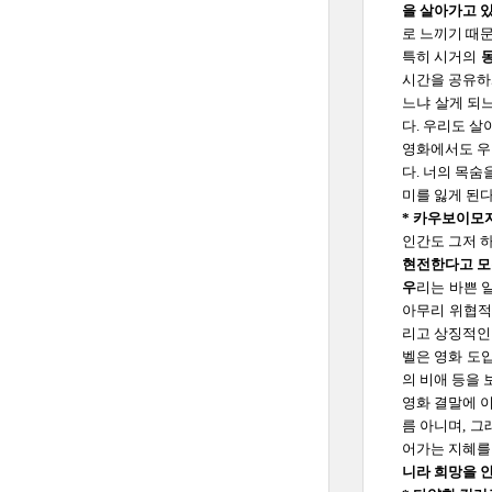
을 살아가고 
로 느끼기 때문
특히 시거의
시간을 공유하게
느냐 살게 되
다. 우리도 살
영화에서도 우
다. 너의 목숨
미를 잃게 된다
* 카우보이모
인간도 그저 
현전한다고 모
우
리는 바쁜 
아무리 위협적
리고 상징적인
벨은 영화 도
의 비애 등을 
영화 결말에 
름 아니며, 
어가는 지혜를
니라 희망을 