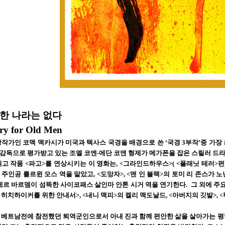
한 나라는 없다
ry for Old Men
작가인 코맥 맥카시가 미국과 텍사스 국경을 배경으로 쓴 ‘국경 3부작’중 가장 
감독으로 평가받고 있는 조엘 코엔-에단 코엔 형제가 메가폰을 잡은 스릴러 드
고 작품 <파고>를 연상시키는 이 영화는, <그라인드하우스>( <플래닛 테러>편
주인공 를르윈 모스 역을 맡았고, <도망자>, <맨 인 블랙>의 토미 리 존스가 노
르 바르뎀이 섬뜩한 사이코패스 살인마 안톤 시거 역을 연기한다. 그 외에 주요 
히치하이커를 위한 안내서>, <내니 맥피>의 켈리 맥도날드, <아버지의 깃발>, 
 베트남전에 참전했던 퇴역군인으로서 아내 진과 함께 편안한 삶을 살아가는 평범