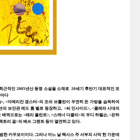
최근작인 2005년산 동명 소설을 소재로 20세기 후반기 대표적인 포
라마다
)>, <아메리칸 갱스터>의 조쉬 브롤린이 우연히 돈 가방을 습득하여
년의 보안관 에드 톰 벨로 등장하고, <씨 인사이드>, <콜레라 시대의
배역으로는 <래리 플린트>, <스캐너 다클리>의 우디 하렐슨, <은하
<팩토리 걸>의 베쓰 그랜트 등이 열연하고 있다.
한 카우보이이다. 그러나 어느 날 텍사스 주 서부의 사막 한 가운데