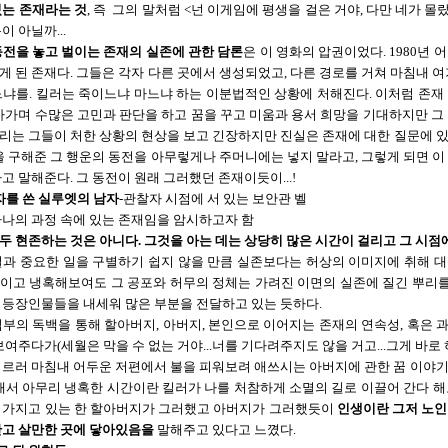
있는 존재라는 것
, 즉 그의 말처럼 <넌 이게임에 평생을 걸은 거야, 다만 네가 
이 아닐까...
동전을 놓고 벌이는 존재의 실존에 관한 담론
은 이 영화의 압권이었다. 1980년 
 된 존재다. 그들은 각자 다른 곳에서 생성되었고, 다른 경로를 거쳐 마침내 여
느냐를. 킬러는 죽이느냐 마느냐 하는 이분법적인 상황에 처해진다. 이처럼 존재
아가며 수많은 고민과 판단을 하고 꿈을 꾸고 미움과 용서 희망을 기대하지만 그
리는 그들이 처한 상황의 현상을 보고 긴장하지만 진실은 존재에 대한 질문에 있
을 구해준 그 행운의 동전을 아무렇게나 주머니에는 넣지 말라고, 그렇게 되면 이
고 말해준다. 그 동전이 원래 그러했던 존재이듯이...!
자를 쓴 실루엣의 남자
-관찰자 시점에 서 있는 보안관 벨
하나의 과정 속에 있는 존재임을 암시하고자 함
두 현존하는 것은 아니다. 그것을 아는 데는 상당히 많은 시간이 걸리고 그 시점
일과 중요한 일을 구별하기 쉽지 않을 만큼 실존보다는 허상의 이미지에 취해 
이고 냉혹해보여도 그 공포와 허무의 정체는 가려진 이면의 실존에 질긴 뿌리를 
 등장인물들을 내세워 많은 부분을 전달하고 있는 듯하다.
입부의 독백을 통해 할아버지, 아버지, 본인으로 이어지는 존재의 연속성, 혹은 
보여주다가(세월은 막을 수 없는 거야...너를 기다려주지도 않을 거고...그게 바로 
이르러 마침내 어두운 저편에서 불을 피워보려 애쓰시는 아버지에 관한 꿈 이야기
그래서 아무리 냉혹한 시간이란 킬러가 나를 처참하게 소멸의 길로 이끌어 간다 해
 가지고 있는 한 할아버지가 그러했고 아버지가 그러했듯이
인생이란 그저 노인
안고 살만한 곳에 닿아있음을
말해주고 있다고 느꼈다.