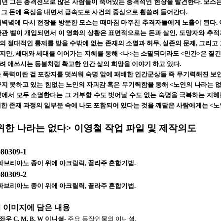
기던 그는 총격전으로 많은 사람들이 죽어있는 충격적인 현장을 발견한다. 모스는 
 그 돈에 욕심을 내면서 급속도로 사건의 중심으로 휩쓸려 들어간다.
새벽녘에 다시 현장을 방문한 모스는 때마침 마주친 추격자들에게 노출이 된다. 
안관 벨이 개입되면서 이 영화의 상황은 표면적으로는 돈과 살인, 도망자와 추적
 절대적인 통제를 받을 수밖에 없는 존재의 소멸과 허무, 실존의 문제, 그리고 
지만, 세대와 세대를 이어가는 지혜를 통해 <나>는 소멸되더라도 <인간>은 질긴
려 애쓰시는 등불처럼 확고한 인간 삶의 희망을 이야기 하고 있다.
는 폭력이란 겉 포장지를 덧씌워 숙명 앞에 패배한 인간군상들 즉 무기력해진 보
지 못하고 있는 힘없는 노인의 자괴감 혹은 무기력함을 통해 <노인의 나라는 없
앞에서 모두 소멸한다는 그 거부할 수도 벗어날 수도 없는 숙명을 극복하는 지혜
대한 존재 과정의 일부분 속에 나도 포함되어 있다는 것을 깨달은 사람에게는 <노
위한 나라는 없다> 이영철 작업 파일 및 제작의도
080309-1
cm, 파브리아노 종이 위에 아크릴릭, 꼴라주 혼합기법.
080309-2
cm, 파브리아노 종이 위에 아크릴릭, 꼴라주 혼합기법.
작업 이미지에 담은 내용
좌우 C, M, B, W 이니셜
- 주요 등장인물의 이니셜.