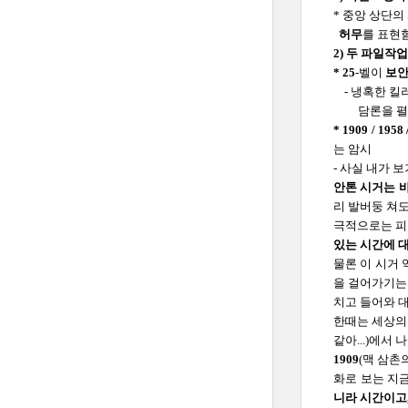
* 중앙 상단
허무
를 표현
2) 두 파일작
* 25
-벨이
보안
- 냉혹한 킬
담론을 펼
* 1909 / 195
는 암시
- 사실 내가 
안톤 시거는 바
리 발버둥 쳐도
극적으로는 피
있는 시간에 
물론 이 시거
을 걸어가기는
치고 들어와 대
한때는 세상의 
같아...)에서
1909
(맥 삼촌의
화로 보는 지금
니라 시간이고,