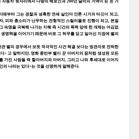
자동차 뒷자리에서 다량의 헤로인과 200만 달러의 거액이 든 돈 가
이때부터 그는 경찰과 냉혹한 연쇄 살인마 안톤 시거의 타깃이 되고,
자, 피와 총소리가 난무하는 전형적인 스릴러물로 진행이 되고, 본질
그 숙명을 극복해 나가는 지혜 즉 시간의 폭력 앞에 한 개체는 어김없
 생명력을 이어가기 때문에 바로 그 허무를 딛고 일어선 지점에 벨의
안관 벨의 경우에서 보듯 적극적인 사건 해결 보다는 방관자로 전락한
다> 고 말하지만, 영화 종반부 벨이 꾼 아버지의 꿈처럼 생성된 모든
를 가진 사람들 즉 할아버지와 아버지, 그리고 나와 후세대로 이어지
인의 나라는 있다>는 것을 선명하게 말해준다.