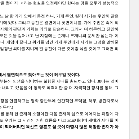
몰랐을 뿐이지...> 라는 현실을 인정해야만 한다는 것을 모두가 본능적으
어느 날 한 가게 안에서 동전 하나, 가게 주인, 킬러 시거는 우연히 같은
기에 있다. 그리고 동전은 앞면이냐 뒷면이냐를, 가게 주인은 죽게 되
 자체의 판단과 가치는 의외로 단순하다. 그래서 더 허무하고 잔인하
 모든 것을 걷어내고 난 지점에는 존재냐 부재냐의 문제만 남는다. 이
다. 게임이 끝나고 위기를 넘긴 가게 주인에게 시거는 그것을 말해준
 엄청난 의미를 지니게 된 동전이 다른 것이랑 섞일 것이고 그러면 의
에서 필연적으로 찾아오는 것이 허무일 것이다.
대부분의 인생을 낭비하는 불행한 시대를 횡단하고 있다. 보이는 것이
내리고 있음을 이 영화도 폭력이란 좀 더 자극적인 장치를 통해, 그
과정을 언급하고는 영화 중반부에 인간적인 무력함, 허무, 방관자로서
허무야.)
를 통해 한 존재의 소멸이란 다음 존재의 삶으로 이어지는 과정에 다
도 우리는 그 시간의 거친 흐름을 타고 오르내리며 세대와 세대를 이
이 되어버리면 육신도 영혼도 쉴 곳이 마땅치 않은 허망한 존재가 아