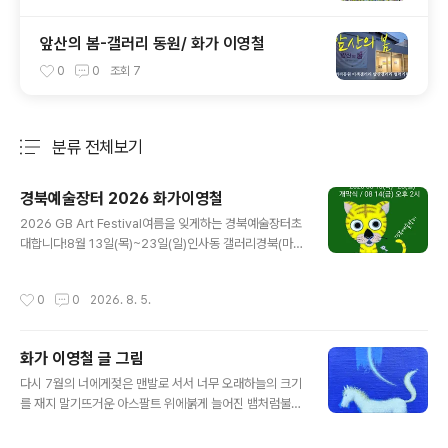
앞산의 봄-갤러리 동원/ 화가 이영철
0
0
조회
7
분류 전체보기
주요 글 목록
경북예술장터 2026 화가이영철
글 내용
2026 GB Art Festival여름을 잊게하는 경북예술장터초
대합니다!8월 13일(목)~23일(일)인사동 갤러리경북(마루
아트센터 2F, B1) 8월 14일(금) / 오후 2시GB Gallery서
울시 종로구 인사동길 35-6#경상북도#경북미술협회#경
작성시간
0
0
2026. 8. 5.
북예총#경북문화재단#갤러리경북
화가 이영철 글 그림
글 내용
다시 7월의 너에게젖은 맨발로 서서 너무 오래하늘의 크기
를 재지 말기뜨거운 아스팔트 위에붉게 늘어진 뱀처럼불안
과 연민이 겹쳐 오고아무 것도 답이 아니면서도모든게 답
일수 있다 할 때는부디 사랑을 말 하지 말기생각이 생각을