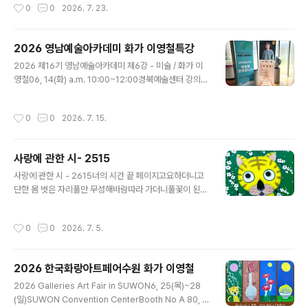
작성시간
0
0
2026. 7. 23.
바느질하다가그 생각의 끝이 벽에 닿으면굳이 단어를 문장
으로 꿰매지 말기다 태운 후에도 전혀 타지 않은영혼의 그
림자가 낯설더라도먼지 낀 캔버스는 깨우지 말기말 없이
2026 영남예술아카데미 화가 이영철특강
발은 백리를 걸을 때발 없이도 말은 천리를 간다하니생이
글 내용
가볍거나 무겁더라도내 길은 내가 걷다 사라져 가기꿈에
2026 제16기 영남예술아카데미 제6강 - 미술 / 화가 이
온 백마16.5cm x 23.5cmAcrylic on Canvas#화가이
영철06, 14(화) a.m. 10:00~12:00경북예술센터 강의실
영철작업일기#artistyoungcheollee #화가이영철그림
주최 - 한국예총 경상북도연합회주관 - 영남예술아카데미
#화가이영철그림글#푸른여름날의꿈
운영위원회후원 - 경상북도, 안동시문학, 국악, 음악, 미술,
작성시간
0
0
2026. 7. 15.
무용,건축 , 사진, 연예, 연극, 영화종합예술아카데미 제6강
미술파트 특강를 다녀왔습니다일반적으로 미술은 특정 분
야 전문인들의 영역이라고 생각할수도 있지만, 들여다보면
사랑에 관한 시- 2515
건물, 거리, 모든 물건, 심지어 횡단보도를 건널 때도 색의
글 내용
힘을 빌리는 등 우리의 일상 속 거의 모든 곳에 미술이 스며
사랑에 관한 시 - 2615너의 시간 끝 페이지고요하더니고
들어 있지요.하지만 대부분 그것들은 미술이 아니라고 생
단한 몸 벗은 자리풀만 무성해바람따라 가더니풀꽃이 된
각합니다. 왠지 액자에 든 그림이나, 조각작품 등 일정한 형
몽이올 때는 영원히갈 것 같지 않더니가고나니 한 번도온
식을 갖추어야만 미술이라는 오해 때문입니다우리는 모두
적 없는 것 같아그리움 한 그릇 조차욕심인가 싶도록아무
작성시간
0
0
2026. 7. 5.
각가의 직업..
도 말 거는 이 없는 칠월의 젖은 하늘사랑시-263714cm
x 21.5cmAcrylic on Canvas#상실 #몽이 #그리움#생
명 #사랑
2026 한국화랑아트페어수원 화가 이영철
글 내용
2026 Galleries Art Fair in SUWON6, 25(목)~28
(일)SUWON Convention CenterBooth No A 80, O