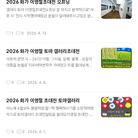
2026 화가 이영철초대전 오프닝
마, 예술상회 토마 동시 진행2026 화가 이영철토마갤러리
글 내용
초대전 소개사각아트 매거진https://m.blog.naver.co
갤러리 토마 이영철초대전오프닝 잘 마치고 본격적으로"사
m/sagaknews/224243233455사진바다https://m.
랑 시' 전시 시작했어예많은 분들이 달려와주시고많은 분
blog.naver.com/foto3570/224243192402매일신
들이 응원해주셔서활짝 행복한 봄 열었습니더갤러리 토마
문https://m.imaeil.com/page/view/20..
- 페인팅 전시회대봉동행정복지센터 옆 골목예술상회 토
작성시간
1
0
2026. 4. 13.
마 - 프린팅 전시회김광석거리 입구 이영철 벽화 옆두 전시
장 사이 거리 120미터동네 냥이도 이미 보고 간 전시도보
로 5분, 속보로 2분 30초전시는 5월 3일까지(월요일 휴
2026 화가 이영철 토마 갤러리초대전
관)이니봄 나들이 어데가노? 생각중인 벗님은김광석다시
글 내용
그리기 길로 퍼뜩오이소!갤러리에 가득한 사랑풍경화를 보
사랑에 관한 시 - 2610'이별, 그리움, 실패, 불행 ...상실의
며함께 따뜻한 차 한 잔 하입시더^-^#화가이영철초대전 #
아픔을 눈물로 지우려하면자꾸 가라앉고 뒤를 돌아보게된
마음풍경전 #토마갤러리 #예술상회토마 #김광석거리 #
다상실을 정면으로 기억해야 앞으로 나아가고, 위로 솟구
방천시장 #어른아이 #행복동화 #사랑을그리다 #동심과
칠 이유와 용기가 생긴다들판에 핀 꽃들을 보라그들은 먼
작성시간
0
0
2026. 4. 8.
친구하기#절찬전시중 #마음의소리를그리는화가갤러리
저 피고 진 수많은상실이 거름이 되어 밀어올린희생의 기
토마 이영철..
억이라서 더 아름답다내가 상실을 기억하는 방식은그 속에
담긴 사랑을 그리는 것이다'마음의 소리를 그리는 화가봄
2026 화가 이영철 초대전 토마갤러리
전시를 시작해요.잠시 마음꽃밭에 오셔서 그림산책하시기
글 내용
를 청합니다갤러리토마/예술상회토마 이영철 초대전 202
어느새 4월모두 봄꽃처럼 활~짝 행복하시기를 소망하며정
6, 04, 10(금)~05, 03(일)(월요일 휴관)대구시 중구 달구
식으로 토마갤러리 초대전알림을 올려요이영철 초대전-
벌대로 446길 28-13대구시 중구 달구벌대로 450길 10
사랑 시Gallery TOMA/ Painting예술상회 TOMA/ Pri
오프닝 초대합니다!4월 10일(금) 저녁 6시 30분~갤러리
nting2026, 04, 10(금)~05, 03(일)공식 오프닝 행사4
작성시간
0
0
2026. 4. 1.
토마 / 053) 5..
월 10일(금) 저녁 6시 30분~갤러리 토마 2F, 1전시실전