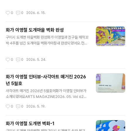
cean Gallery한국화랑아트페어 수원화가 이영철 참가수
원컨벤션센터 부스 A 80오션갤러리대구 개인전과 도개벽
작성시간
0
0
2026. 6. 15.
화작업 마치고 카페미술관 벽화를 진행하다 보니어느새 6
월도 중순이네요6월 하순 한국화랑아트페어 수원에오션갤
러리 소속으로 참가합니다.시간 되시는 벗님들은 수원컨벤
화가 이영철 도개마을 벽화 완성
션센터 미술축제로 오셔서 힐링하시기 바랍니다#한국화랑
글 내용
아트페어수원26 #오션갤러리#수원컨벤션센터 #화가이
구미시 도개면 마을벽화 완성화가 이영철과 친구들 제작꼬
영철#galleriesartfairinsuwon2026
박 4주를 넘긴 도개마을 벽화가마침내 완성되었어요.전체
주제사랑이 흐르는 풍경(2~5m x 225m)구역별 부제A-
사랑정원B- 금오향기C- 초록연가D- 풍요도개E- 낙동화
작성시간
0
0
2026. 5. 24.
원우리나라의 대형 공공벽화는 인천 내항 7부두 사일로벽
화, 대구 김광석 다시그리기 길 벽화, 부산 감천마을 벽화,
통영 동피랑 마을벽화, 청주 연초제조창 문화재생 프로젝
화가 이영철 인터뷰-사각아트 매거진 2026
트, 군산 폐창고 그래픽 프로젝트 등 유명한 곳이 많구요.
년 5월호
이 벽화들은 모두 여러 작가의 작품들이 공동 프로젝트로
글 내용
그려졌어요.그런점에서 단일작가 작품으로 그린 벽화로는
사각아트 매거진 2026년 5월호에화가 이영철 인터뷰가
이번에 그린 길이 225미터, 높이 2~5미터 도개마을 벽화
소개되었어요ARTS MAGAZINE2026. 05. Vol 62멋
가 아마도 최장거리일듯 하네요도개면소재지 도개전망대
진 사진을 찍어주신 강금주대표님두서없는 인터뷰를 깔끔
작성시간
0
0
2026. 5. 19.
카페 360에서내려다보는 낙동강의 이름..
하게정리해주신 김명해기자님께진심으로 감사드립니다^-
^#sagakart #'사각아트 #인터뷰 #화가이영철 #art #ar
tistyoungcheollee #상실 #기억 #사랑 #희생 #치유 #
화가 이영철 도개면 벽화-1
이별 #마음풍경화 #healingart #희망 #마음의소리를그
글 내용
구미시 도개면 마을벽화 제작구미시 도개면은 신라 불교