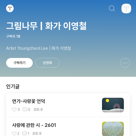
검색하기
티스토리
그림나무 | 화가 이영철
구독자
18
Artist Youngcheol Lee | 화가 이영철
구독하기
방명록
신고하기 레이어
열기
인기글
연가-사랑꽃 언덕
3
0
조회
8
사랑에 관한 시 - 2601
2
1
조회
8