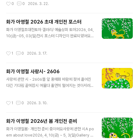
작성시간
0
0
2026. 3. 22.
ome what seeps into your heartLet pass what m
erely brushes byAcknowledge with honest grac
eAct with quiet dignityGive thanks with all your s
화가 아영철 2026 초대 개인전 포스터
oulRelease without a trace of greedBefriend wit
글 내용
hout a line betweenLiving as the wind would lea
화가 이영철초대전토마 갤러리/ 예술상회 토마2026, 04,
dLove as though life were a picnic사랑에 관한 ..
10(금)~05, 03(일)전시 포스터 디자인이 완료되었어요계
절은 초록초록랑이는 초롱초롱우리 다 함께 사랑봄#토마
갤러리 #예술상회토마#화가이영철 #초대개인전#사랑시
작성시간
1
0
2026. 3. 17.
#lovepoems#artistyoungcheollee
화가 이영철 사랑시- 2606
글 내용
사랑에 관한 시 - 2606뜰 앞 홍매화 바람에 젖어 흩어진
다긴 기다림 끝에잠시 머물다 홀연히 떨어지는 것이서러운
게다인연은 그렇게오는 듯 가고사랑도 그렇게피는 듯 진다
A Poem About Love – 2606Before the yard, the
작성시간
1
0
2026. 3. 10.
red plum blossomsdrenched in the windscatter
awayAfter a long waiting,they linger for a mome
nt,then suddenly fall—and that is the sorrowSo i
화가 이영철 2026년 봄 개인전 준비
t is with fate:it comes as if to stay,yet slips away
글 내용
So it is with love:it seems to bloom,only to fade
화가 이영철봄- 개인전 준비 중이에요사랑에 관한 시A po
사랑시 - 261326.5cm x ..
em about love2026, 4, 10(금) ~ 5, 3(일)Gallery T