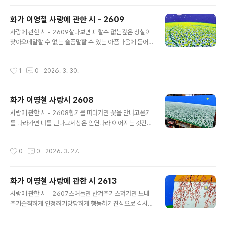
시 관련 문의053) 555-0770대구시 중구 달구벌대로 4
46길 18-13토마 갤러리Love Poems이영철 개인전 초
화가 이영철 사랑에 관한 시 - 2609
대합니다김광석거리 토마갤러리에서 오프닝 때 행복하게
글 내용
만나요한국일보 네이버 뉴스 https://naver.me/5HyN
사랑에 관한 시 - 2609살다보면 피할수 없는깊은 상실이
W7g2#화가이영철개인전#사랑에관한시#김광석거리#
찾아오네말할 수 없는 슬픔말할 수 있는 아픔마음에 묻어
토마갤러리#예술상회토마
야 하는 배신끝내 부치지 못한 편지영혼을 흔드는 이별상
실를 기억하는 내 방식은여전히 사랑을 그리는 것A Poe
작성시간
1
0
2026. 3. 30.
m About Love – 2609In the course of living,ther
e comes a lossone cannot evadeA sorrow bey
ond words,a pain that can be spoken,a betrayal
화가 이영철 사랑시 2608
buried in the heart,a letter never sent,a farewell
글 내용
that shakes the soulMy way of remembering los
사랑에 관한 시 - 2608향기를 따라가면 꽃을 만나고온기
sis stillto paint love사랑시 - 262226cm x 24c..
를 따라가면 너를 만나고세상은 인연따라 이어지는 것긴
어둠 지나가야 아침이 오고맑은 날 지나가면 또 흐려지고
세상은 둥글게 돌고 도는 것미움 슬픔 기쁨 둘이 아니고눈
작성시간
0
0
2026. 3. 27.
물 웃음 용서 친구가 되어인생도 사랑따라 흘러가는 것사
랑에 관한 시 - 2614162cm x 70cmAcrylic on Canv
as#화가이영철 #4월개인전 #토마갤러리 #사랑시 #arti
화가 이영철 사랑에 관한 시 2613
styoungcheollee
글 내용
사랑에 관한 시 - 2607스며들면 반겨주기스쳐가면 보내
주기솔직하게 인정하기당당하게 행동하기진심으로 감사하
기욕심없이 내려놓기차별없이 친구하기바람따라 살아내며
소풍처럼 사랑하기A Poem About Love – 2607Welc