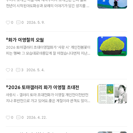
리는화가
천년이 시작된아도화상과 모례의 이야기가 담긴 성지를 품
고 있어요낙동강 사계절 풍광이 아름답고, 유서깊은 유적
지가 있는 도개면의 도개전망대 앞에 225미터 벽화가 진
작성시간
0
0
2026. 5. 9.
행중이에요작가/ 이영철 화가주제/ 사랑이 흐르는 풍경규
격/ 2m~5m x 225m구미시를 품은 금오산, 시화인 개나
리, 도개 주변 전원의 들판, 낙동강 따라 흐르는 자연을 재
⁸화가 이영철의 오월
구성해, 구미의 도심과 농촌에서 세대를 이어 살아가는 시
글 내용
민들의 순수한 동심이 담긴 사랑풍경을 표현함위치/ 구미
2026 토마갤러리 초대이영철화가 '사랑 시' 개인전봄꽃이
시 도개면 궁기1길(도개전망대 360카페 앞)제작/ 아트프
피는 행복! 그 모습대로아름답게 잘 마쳤습니다먼저 지난
린트 화가 이영철과 친구들벽화 제작 과정과 마무리까지작
한달 사이 제 전시회 알림이 잦아서 피곤하셨을 벗님들께
업 이야기를 나누어 소개할께요5월 중으로 벽화가 완성되
는 죄송한 마음담아 전시 종료 소식 전해드립니다봄이라서
작성시간
2
3
2026. 5. 4.
면 콘크리트 빛 마을 경관이 환해지..
그런지김광석 거리 옆이라 그런지제 그림를 사랑해 주시는
분들이서울, 의왕, 인제, 양평, 안동대전, 영천, 경산, 구미,
경주그리고 대구 각 지역에서남녀노소 한국인, 외국인전시
⁸2026 토마갤러리 화가 이영철 초대전
기간 참 많은 분들이다녀가셨습니다작품을 소장해주신 분
글 내용
들화분과 선물을 내어주신 분들작품을 보며 행복해하신 분
사랑시 - 갤러리 토마 초대전화가 이영철 개인전이전반전
들전시 기사 써주신 기자님들전시 관람 후기 올려주신 블
지나 후반전으로 가고 있어요.좋은 계절이라 관객도 많이
로거님들바쁜 일정에도 찾아주신 분들과이렇게 소중한 전
오셔서연장전도 기대됩니다^-^전시 소개 멋지게 해주신
시를 열어주신유지숙관장님, 박 토마스 대표님마음깊이 감
매일신문 전창훈기자님과블로거님들께 감사드립니다!이번
작성시간
0
0
2026. 4. 22.
사드립니다공식 약속된 전시는 마쳤지만전화로 예약..
주도 토(25일), 일(26일)전시장에 머물 예정이니그림과
음악과 낭만이 어우러진'김광석다시그리기길' 골목 안토마
갤러리에서 만나요!4월 10일(금)~5월 3일(일)갤러리 토