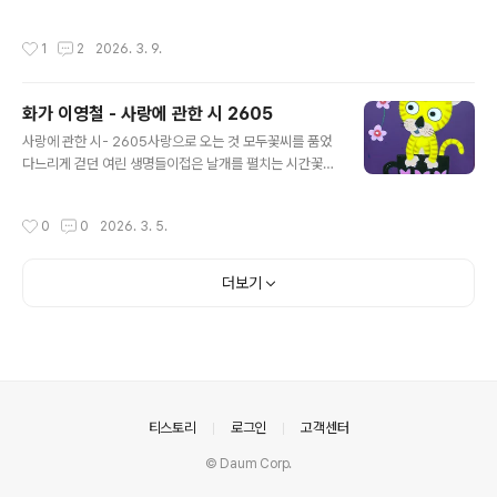
OMA053) 555 - 0770준비 잘 해서 초대할께요#갤러
리토마 #초대전 #봄#화가이영철 #개인전 #시 #artistyo
작성시간
1
2
2026. 3. 9.
ungcheollee #사랑시 #그림시 #힐링그림
화가 이영철 - 사랑에 관한 시 2605
글 내용
사랑에 관한 시- 2605사랑으로 오는 것 모두꽃씨를 품었
다느리게 걷던 여린 생명들이접은 날개를 펼치는 시간꽃씨
로 오는 것 모여봄을 낳는다A Poem About Love – 26
05All that comes in lovecarries a seed of bloom
작성시간
0
0
2026. 3. 5.
withinTender lives that once walked slowlyreac
h the hourwhen folded wings unfoldWhat come
s as seeds of flowersgathers—and gives birth t
더보기
o spring사랑시/ Love Poem2605~2608 연작32c
m 41cmAcrylic on Canvas2026#봄 #사랑 #생명 #
꽃 #기다림#화가이영철 #그림 #시 #동심#artistyoung
cheol..
의안내
티스토리
로그인
고객센터
© Daum Corp.