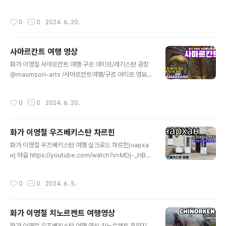
=1luXJuREd_o&si=9MbcLCIQwjv6nOKI
영철/부하라성/나스레딘동상/여름궁전/... https://youtu
be.com/watch?v=oHCjvgTHkf4&si=EbDMP0Ury
작성시간
0
0
2024. 6. 20.
Qg-WcFw
사마르칸트 여행 영상
글 내용
화가 이영철 사마르칸트 여행 구르 아미르/레기스탄 광장
@maumsori-arts /사마르칸트여행/구르 아미르 영묘/
레기스탄광장/화가이영철 /우즈베키스탄여행 https://yo
utube.com/watch?v=vfy7aOzO-AQ&si=3zzi0VZ
작성시간
0
0
2024. 6. 20.
Yks2QYiqI
화가 이영철 우즈베키스탄 차르힌
글 내용
화가 이영철 우즈베키스탄 여행 실크로드 차르힌(чарха
н) 마을 https://youtube.com/watch?v=MDj-_HBY4
1I&si=YYANgoXKG53YkQ8n
작성시간
0
0
2024. 6. 5.
화가 이영철 치노르켄트 여행영상
글 내용
화가 이영철 우즈베키스탄 여행 영상 치노르켄트 휴양지