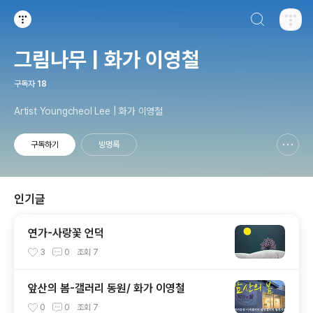
검색하기
티스토리
그림나무 | 화가 이영철
구독자
18
Artist Youngcheol Lee | 화가 이영철
구독하기
방명록
신고하기 레이어
열기
인기글
연가-사랑꽃 언덕
3
0
조회
7
앞산의 봄-갤러리 동원/ 화가 이영철
0
0
조회
7