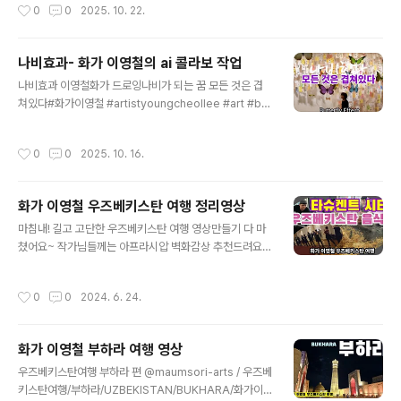
작성시간
0
0
2025. 10. 22.
@maumsori-artshttps://youtube.com/watch?v=
HuKEfLgnKvE&si=YpXlam_ZvxXl37NX #청춘 #꿈
#꽃 #춤 #dream #youth #blooms #flowers#danc
나비효과- 화가 이영철의 ai 콜라보 작업
e #화가이영철 #꽃춤
글 내용
나비효과 이영철화가 드로잉나비가 되는 꿈 모든 것은 겹
쳐있다#화가이영철 #artistyoungcheollee #art #but
terfly #effect #dream#중첩 #불이 #경계가사라진세
계@maumsori-artshttps://youtube.com/watch?v
작성시간
0
0
2025. 10. 16.
=rncXNtW6Ptk&si=jK1vm6H7eBQGKlA0
화가 이영철 우즈베키스탄 여행 정리영상
글 내용
마침내! 길고 고단한 우즈베키스탄 여행 영상만들기 다 마
쳤어요~ 작가님들께는 아프라시압 벽화감상 추천드려요!
중앙아시아 음식 궁금하신 분은? 우즈베키스탄 영상 구경
하시구요^^ @maumsori-arts /샤슬릭/필라프/논/우즈
작성시간
0
0
2024. 6. 24.
베키스탄 음식/타슈켄트 볼쇼이 오페라극장/우즈벡국립음
악대학교/타슈켄트타워/화가이... https://youtube.co
m/watch?v=77pobxjxbcE&si=7duZV133YXl0_BV
화가 이영철 부하라 여행 영상
9 @maumsori-arts /사마르칸트 아프라시압 궁전벽화/
글 내용
타슈켄트 아미르 티무르박물관/화가 이영철 우즈베키스탄
우즈베키스탄여행 부하라 편 @maumsori-arts / 우즈베
여행/소그디아나/소... https://youtube.com/watch?v
키스탄여행/부하라/UZBEKISTAN/BUKHARA/화가이