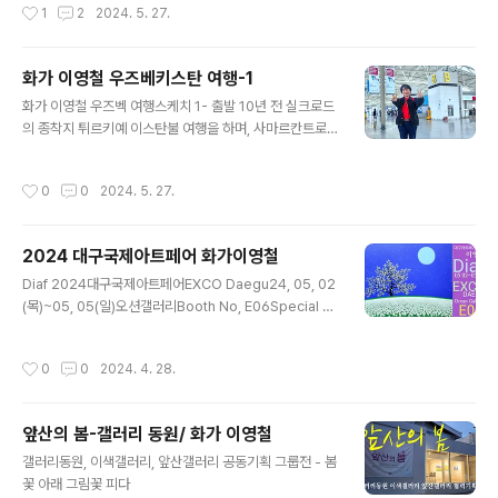
작성시간
1
2
2024. 5. 27.
리고 자부심과 열정까지 현장에서 지켜볼 ..
이구요. 한국보다는 시차가 4시간 늦네요. 5월 기온은 우
리나라와 비슷한면서도 고온 건조하다 하는데, 일교차가
심해서 두터운 긴팔 상의를 챙겨온게 밤에는 큰 도움이 되
화가 이영철 우즈베키스탄 여행-1
고 있어요 중앙아시아 5개 스탄(STAN)국가는 투르크메
글 내용
니스탄, 우즈베키스탄, 카자흐스탄, 키르키스스탄, 타지키
화가 이영철 우즈벡 여행스케치 1- 출발 10년 전 실크로드
스탄입나다. 스탄은 '사람이 서있는 땅'이란 뜻이라 하네요.
의 종착지 튀르키예 이스탄불 여행을 하며, 사마르칸트로
아무르 '티무르' 칸이 대제국을 건설해 전성기를 구가했던
이어지는 중앙아시아 쪽을 오랫동안 바라보았지요. 천산을
우즈키스탄은 우즈벡인의 땅이 되겠네요. 화폐 단위는 숨
휘돌아 타클라마칸 사막을 건너고 장안을 거쳐 경주로 이
작성시간
0
0
2024. 5. 27.
(SUM)으로, 10, 000숨이 ..
어지는 그 장엄한 비단길 스케치 여행을 꿈꾸어 본 것입니
다. 그리고 오늘부터 인천공항 통해 타슈켄트, 부하라, 사마
르칸트를 아우르는 꿈의 한 조각 퍼즐을 맞춰보게 되었어
2024 대구국제아트페어 화가이영철
요. 아무르 티무르가 건설한 제국의 영광과 쇠락을 통해 새
글 내용
삼 인간세상의 무상을 보게 될 터이고, 비단길을 오고 간 헤
Diaf 2024대구국제아트페어EXCO Daegu24, 05, 02
아릴수 없는 사람들의 고단함과 욕망, 사랑, 희망이 퇴적된
(목)~05, 05(일)오션갤러리Booth No, E06Special Ev
시간도 엿보게 될 것 같아요. 그 모든 것은 영상과 사진, 드
ent-Artist Talk주최-Diaf24 운영위원회진행-오션갤러
로잉북에 휘갈긴 현장스케치로 기록해볼 예정입니다. 짧고
리장소-Diaf EXCOArtist Performance Zone일시-5
작성시간
0
0
2024. 4. 28.
개인적인 여행기록이 되겠지만,..
월 3일(금) 오후 2시~3시작가-이영철대상-Diaf24 일반
관람객내용1. 작가가 되기까지의 과정2. 화가의 예술과 인
생철학3. 대표작 소개 및 질의응답이영철화가는 오션갤러
앞산의 봄-갤러리 동원/ 화가 이영철
리와 10년 넘게 동행하고 있는 대구 대표작가로 일반 미술
글 내용
애호가 남녀노소에게 사랑을 받는 동심이 스며든 그림을
갤러리동원, 이색갤러리, 앞산갤러리 공동기획 그룹전 - 봄
그립니다생방송 KBS아침마당에도 출연해 힐링 아티스트
꽃 아래 그림꽃 피다