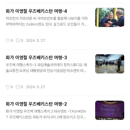
(주, 도시)이라는 뜻을 담고있다. 고대 실크로드의 중심지
사마르칸트는 2001년 세계문화유산으로 등재된 우즈베키
화가 이영철 우즈베키스탄 여행-4
스탄 제2의 도시인데, 타슈켄트 북역에서 354km 거리를
글 내용
'아프라시압 익스프레스'를 타고 이동했더니 2시간 10분
차르힌의 카흐라몬 씨 사마르칸트를 출발해 나보이를 거쳐
걸렸다. 인구는 주 400만, 시티 100만이고 시티는 고대도
부하라까지는 268km정도 된다. 실크로드 상인들이 가던
시와 구도시 그리고 신도시로 나누어져 있다. 고대도시 지
이 미르바자르 길을 따라 이동하다가 무작정 차를 세워 들
역의 중심은 아무르 티무르 왕궁터다. 지금의 우즈베키스
린 마을이 차르힌이다. 낯선 이방인이 마을로 들어가니 아
작성시간
0
0
2024. 5. 27.
탄 지역을 ..
이들이 우르르 몰려와 구경이 하다가 사진을 찍으려 하면
또 웃으며 우르르 도망을 간다. 동네 아주머니와 아저씨들
도 표정이 관대하다. 통나무로 대충 엮은 전봇대와 한가로
화가 이영철 우즈베키스탄 여행-3
이 풀을 뜯는 얼룩소가 평화롭다. 마을 풍광을 스케치하던
글 내용
중에 아주 친절한 주민 카흐라몬씨의 초대로 빵과 차, 보드
우즈벡 여행스케치-3 국립예술아카데미 창작스튜디오 예
카까지 진심어린 대접을 받았다. '손님은 신이 보낸 선물이
술교류전 오프닝 대통령궁과 전승기념공원 타슈켄트 타워
며 아버지보다 상석애 앉힌다'는게 이들의 풍습이란다. 카
와 치노르켄트 타슈켄트에 와보니 우리나라와 달리 택시
흐라몬 씨는 러시아에서 돈을 벌어 귀향해 4천 5백평의 땅
운영제도가 독특합니다. 여기는 승용차 소유자는 누구나
작성시간
0
0
2024. 5. 27.
에 양과 소 등 가축을 기르며 24명의..
등록을 하면 택시영업이 가능하다 하네요. 대신 경차, 중소
형, 고급 차 등 다양한 차종 만큼 택시비도 달라서 신기했네
요. 이 쪽 지명에는 치노르켄트, 사마르칸트, 타슈켄트, 칸
화가 이영철 우즈베키스탄 여행-2
트, 스탄이 많은데 모두 '땅'이런 의미이고, 스탄은 큰 땅, 켄
글 내용
트, 칸트는 작은 땅을 의미한다 합니다. 볼쇼이국립오페라
화가 이영철 우즈벡 여행스케치 2 타슈켄트 -TASHKEN
극장과 국립 음악대학 연습실, 국립미술아카데미 작업실을
T 우즈베키스탄은 국토가 우리나리 2배 정도이고 인구는
들여다 볼 기회를 얻었는데, 경제적으로는 좀 가난해도 모
3천 5백만명 조금 넘는다 합니다. 그 중 290만명 내외가
든 예술 방면에는 어느 니라보다 무한한 깊이와 인프라 그
거주하는 수도 타슈켄트는 투르크어로 '돌의 도시'라는 뜻