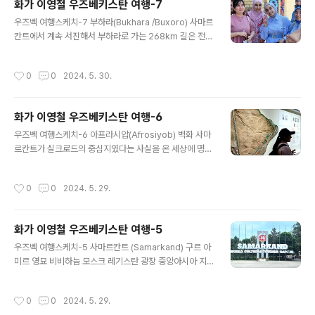
화가 이영철 우즈베키스탄 여행-7
벌레가 없어 노천식당이 쾌적하고, 여행중에는 끝없는 밀
글 내용
밭과 양떼들을 흔히 보았고 제철 과일인 체리와 오디(뽕나
우즈벡 여행스케치-7 부하라(Bukhara /Buxoro) 사마르
무열매)의 달콤한 맛도 실컷 즐길수 있었다. 타슈켄트 타워
칸트에서 계속 서진해서 부하라로 가는 268km 길은 전용
옆 아주 유명한 식당 베시코존(BESHQOZONE 다섯남자
버스로 이동하고, 거기 일정을 마치고 다시 타슈켄트로 돌
들)의 엄청난 규모의 주방, 특히 군대를 먹이고도 남을 만큼
아올 때는 국내선 항공기를 타기로했다. 고대 실크로드 왕
작성시간
0
0
2024. 5. 30.
대량의 필라프를 만드는 초대형 ..
국이었던 부하라는 '스님들이 모여 공부하는 곳'이란 의미
가 담겨있으며, 1993년에 유네스코 세계문화유산으로 지
정되었다. 이스탄불에서 출발해 혜란, 니샤푸르, 부하라와
화가 이영철 우즈베키스탄 여행-6
사마르칸트를 지나 계속 동진하면 텐샨(천산)산맥을 만나
글 내용
길이 세갈래로 나누어진다 천산북로--- 산 북쪽을 돌아간
우즈벡 여행스케치-6 아프라시압(Afrosiyob) 벽화 사마
길(코칸트, 우르무치, 하미) 천산중로--- 타림분지(타클라
르칸트가 실크로드의 중심지였다는 사실을 온 세상에 명확
마칸사막) 북쪽이자 천산 남쪽 길 (카슈가르, 악수, 쿠차, 쿠
하게 각인시킨 것은, 현재의 사마르칸트 동북쪽에 위치한
를라, 누란, 돈황) 천산남로--- 사막 남쪽이자 쿤룬산맥 북
구도심지역 아프라시압 왕궁터 발굴 과정에 드러난 벽화
작성시간
0
0
2024. 5. 29.
쪽의 길(카슈가..
덕분이다. 각 11미터 4개벽면 총 44미터 초대형 벽화를 통
해 동서무역을 장악하며 특히 7C에 번성했던 인도유럽어
족 이란계민족 후손으로 추정되는 소그드(Sogd)인들의
화가 이영철 우즈베키스탄 여행-5
종교, 의례, 정치, 외교, 문화, 신화 등 세계관이 선명하게 드
글 내용
러났다. 특히 외교가 묘사된 서벽의 세계각국의 사절단 중
우즈벡 여행스케치-5 사마르칸트 (Samarkand) 구르 아
에는 무려 6,000km 이상 떨어진 곳에서 온 고구려인의
미르 영묘 비비하늠 모스크 레기스탄 광장 중앙아시아 지
모습이 러시아와 일본 고고학자들에 의해 먼저 확인되었으
명에는 카자흐스탄, 타지키스탄 등 스탄과 사마르칸트, 타
며, 이것은 우리나라가 교육부 소속 동북아역사재단을 만
슈켄트, 치노르켄트 등 칸트와 켄트가 많은데, 모두 '땅'을
작성시간
0
0
2024. 5. 29.
드는 등 정부차원에서 아프라시압에..
의미하며, stan은 큰 땅(나라), kent, kant(d)는 작은 땅