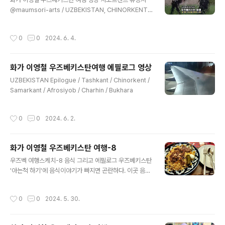
@maumsori-arts / UZBEKISTAN, CHINORKENT,
CHARV... https://youtube.com/watch?v=WZG3sq
bq_Sw&si=BGqwZzj11l6UylOE #artistyoungche
작성시간
0
0
2024. 6. 4.
ollee #uzbekistan #우즈베키스탄 #chinorkent #치
노르켄트 #silkroad #실크로드 #charvaklake #차르
박호수 #chimganshan #침간산 #화가이영철 #중앙아
화가 이영철 우즈베키스탄여행 에필로그 영상
시아여행
글 내용
UZBEKISTAN Epilogue / Tashkant / Chinorkent /
Samarkant / Afrosiyob / Charhin / Bukhara
작성시간
0
0
2024. 6. 2.
화가 이영철 우즈베키스탄 여행-8
글 내용
우즈벡 여행스케치-8 음식 그리고 에필로그 우즈베키스탄
'아는척 하기'에 음식이야기가 빠지면 곤란하다. 이곳 음식
은 고기와 빵, 야채와 유제품이 주류다. 이슬람이 중심이지
만 튀르크계 다민족 특유의 개방적인 성향과 구 소련 시절
작성시간
0
0
2024. 5. 30.
부터 내려오는 강한 세속주의로 인해 술에 대해 관대하며
역시 보드카가 주종이다. 기름진 음식 탓에 콜라를 즐기고
차이(홍차)도 발달했다. 고도가 높고 건조한 환경 덕분에