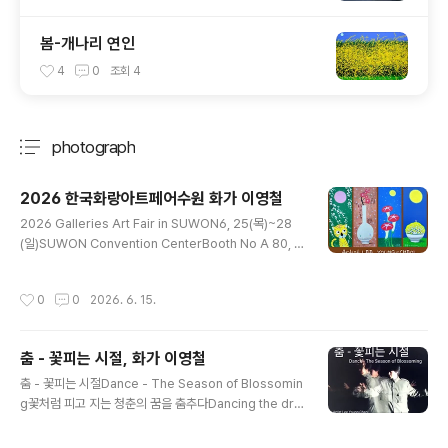
봄-개나리 연인
4
0
조회
4
photograph
분류 전체보기
주요 글 목록
2026 한국화랑아트페어수원 화가 이영철
글 내용
2026 Galleries Art Fair in SUWON6, 25(목)~28
(일)SUWON Convention CenterBooth No A 80, O
cean Gallery한국화랑아트페어 수원화가 이영철 참가수
원컨벤션센터 부스 A 80오션갤러리대구 개인전과 도개벽
작성시간
0
0
2026. 6. 15.
화작업 마치고 카페미술관 벽화를 진행하다 보니어느새 6
월도 중순이네요6월 하순 한국화랑아트페어 수원에오션갤
러리 소속으로 참가합니다.시간 되시는 벗님들은 수원컨벤
춤 - 꽃피는 시절, 화가 이영철
션센터 미술축제로 오셔서 힐링하시기 바랍니다#한국화랑
글 내용
아트페어수원26 #오션갤러리#수원컨벤션센터 #화가이
춤 - 꽃피는 시절Dance - The Season of Blossomin
영철#galleriesartfairinsuwon2026
g꽃처럼 피고 지는 청춘의 꿈을 춤추다Dancing the dre
ams of youth that blossom and wither like flowe
rs마음의 소리를 그리는 화가Artist Lee Young-Cheol