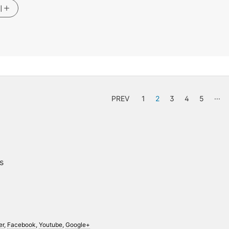
기
PREV
1
2
3
4
5
···
s
er
,
Facebook
,
Youtube
,
Google+