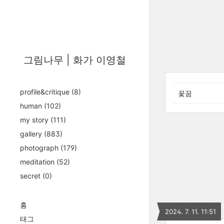
그림나무 | 화가 이영철
profile&critique
(8)
꽃꿈
human
(102)
my story
(111)
gallery
(883)
photograph
(179)
meditation
(52)
secret
(0)
홈
2024. 7. 11. 11:51
태그