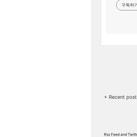
구독하
+ Recent post
Rss Feed
and
Twitt