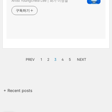
Artist Youngcheol Lee | 화가 이영철
구독하기
PREV
1
2
3
4
5
NEXT
+ Recent posts