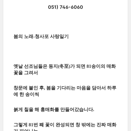
051) 746-6060
봄의 노래
청사포 사랑일기
-
옛날 선조님들은 동지
冬至
가 되면
송이의 매화
(
)
81
꽃을 그려서
창문에 붙인 후
봄을 기다리는 마음을 담아서 하루
,
에 한 송이씩
붉게 칠을 해 홍매화를 만들어갔습니다
.
그렇게
번 째 꽃이 완성되면 창 밖에는 진짜 매화
81