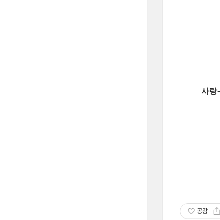
사랑-초록바람에
(이미지
공감