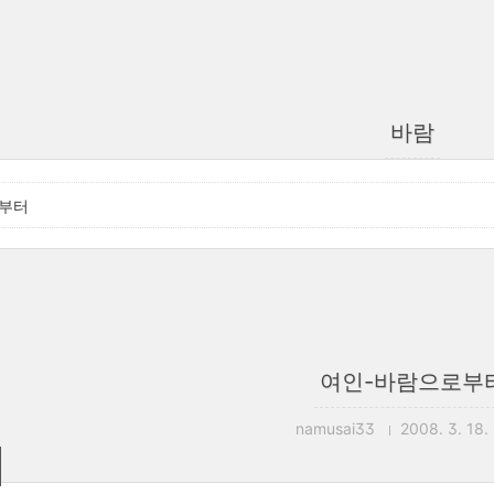
바람
부터
여인-바람으로부
namusai33
2008. 3. 18. 